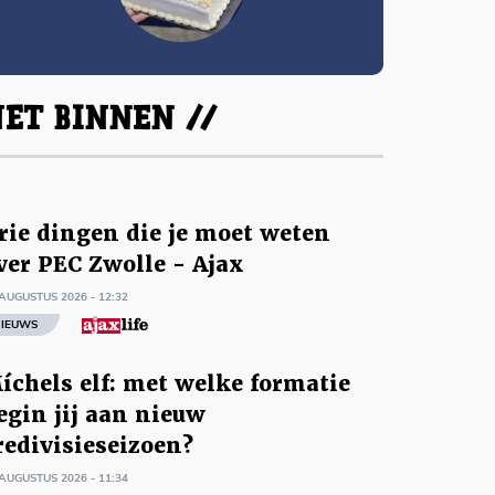
ET BINNEN //
rie dingen die je moet weten
ver PEC Zwolle - Ajax
AUGUSTUS 2026 - 12:32
IEUWS
íchels elf: met welke formatie
egin jij aan nieuw
redivisieseizoen?
AUGUSTUS 2026 - 11:34