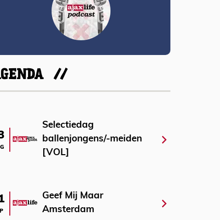
AGENDA
Selectiedag
3
ballenjongens/-meiden
G
[VOL]
Geef Mij Maar
1
Amsterdam
P