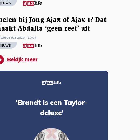
IEUWS
pelen bij Jong Ajax of Ajax 1? Dat
aakt Abdalla ‘geen reet’ uit
AUGUSTUS 2026 - 10:04
IEUWS
Bekijk meer
‘Brandt is een Taylor-
deluxe’