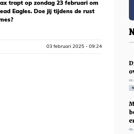
jax trapt op zondag 23 februari om
ad Eagles. Doe jij tijdens de rust
ames?
N
03 februari 2025 - 09:24
D
o
08 
N
M
b
e
08 