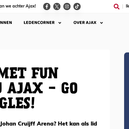
an we achter Ajax!
I
INNEN
LEDENCORNER
OVER AJAX
MET FUN
J AJAX - GO
GLES!
ohan Cruijff Arena? Het kan als lid