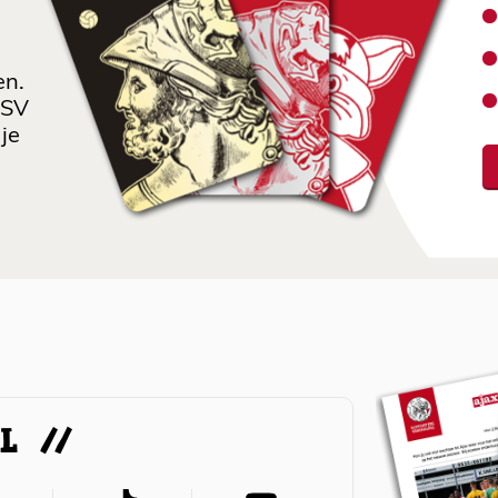
en.
 SV
je
AL