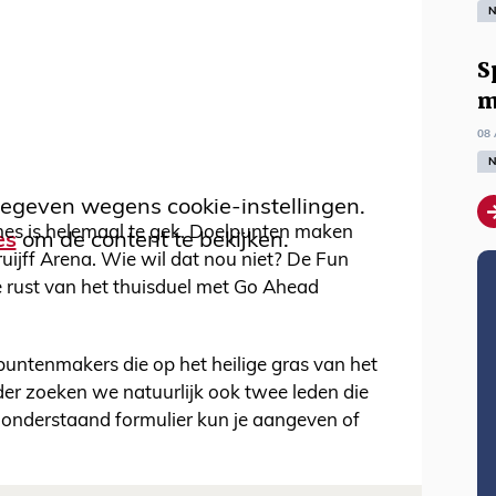
N
S
m
08 
N
egeven wegens cookie-instellingen.
s is helemaal te gek. Doelpunten maken
es
om de content te bekijken.
ruijff Arena. Wie wil dat nou niet? De Fun
e rust van het thuisduel met Go Ahead
puntenmakers die op het heilige gras van het
der zoeken we natuurlijk ook twee leden die
In onderstaand formulier kun je aangeven of