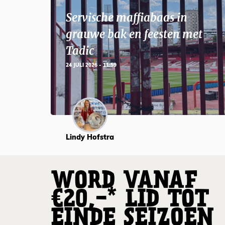
Servische maffiabaas in
grauwe bak en feesten met
Tadic
24 JULI 2026 - 11:59
Lindy Hofstra
WORD VANAF
€20,-* LID TOT
EINDE SEIZOEN