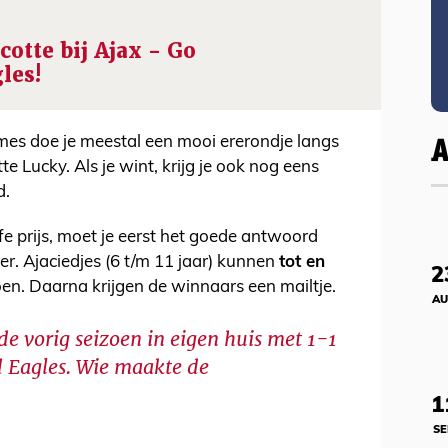
otte bij Ajax - Go
les!
es doe je meestal een mooi ererondje langs
 Lucky. Als je wint, krijg je ook nog eens
d.
e prijs, moet je eerst het goede antwoord
er. Ajaciedjes (6 t/m 11 jaar) kunnen
tot en
2
n. Daarna krijgen de winnaars een mailtje.
AU
lde vorig seizoen in eigen huis met 1-1
d Eagles. Wie maakte de
1
SE