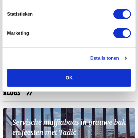
Bekijk meer
Statistieken
AGENDA
Marketing
Selectiedag ballenjongens/-meiden
23
[VOL]
AUG
Details tonen
11
Geef Mij Maar Amsterdam
SEP
OK
BLOGS
Servische maffiabaas in grauwe bak
en feesten met Tadic