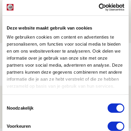
Word ballenjongen of -meid bij Jong
Ajax - Helmond Sport!
Deze website maakt gebruik van cookies
06 AUGUSTUS 2026 - 13:13
PRIJSVRAAG
We gebruiken cookies om content en advertenties te
personaliseren, om functies voor social media te bieden
en om ons websiteverkeer te analyseren. Ook delen we
Reis jij als mascotte mee naar uitduel
informatie over je gebruik van onze site met onze
met Telstar?
partners voor social media, adverteren en analyse. Deze
06 AUGUSTUS 2026 - 13:04
partners kunnen deze gegevens combineren met andere
PRIJSVRAAG
informatie die je aan ze hebt verstrekt of die ze hebben
verzameld op basis van je gebruik van hun services.
Drie dingen die je moet weten over
Toestemmingsselectie
Ajax - Shelbourne
Noodzakelijk
06 AUGUSTUS 2026 - 09:33
NIEUWS
Voorkeuren