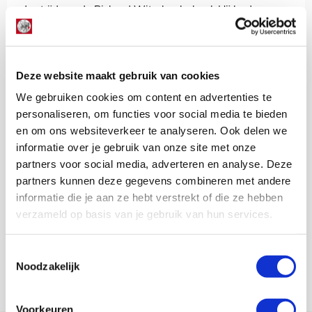
de strijd om de Richard Witschgebokaal. Hij had nog
wel even door kunnen gaan, maar de wedstrijd stond
op het punt van beginnen.
Rondom Ajax - Heracles mocht hij wederom zijn
Deze website maakt gebruik van cookies
kunsten laten zien op het kleine rode matje. Opnieuw
moest hij vroegtijdig van het veld, maar het record
We gebruiken cookies om content en advertenties te
verbrak hij wel. Zinedine hield de bal 2631 hoog.
personaliseren, om functies voor social media te bieden
Goeiedag zeg! Daarmee haalde hij tevens 2631 euro op
en om ons websiteverkeer te analyseren. Ook delen we
voor de Ajax Foundation.
informatie over je gebruik van onze site met onze
partners voor social media, adverteren en analyse. Deze
partners kunnen deze gegevens combineren met andere
Lindy Hofstra
informatie die je aan ze hebt verstrekt of die ze hebben
Bekijk alle berichten van Lindy Hofstra
verzameld op basis van je gebruik van hun services.
Toestemmingsselectie
Noodzakelijk
Net binnen //
Voorkeuren