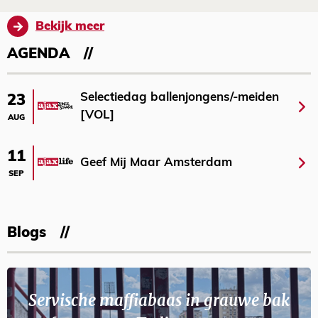
Bekijk meer
AGENDA
Selectiedag ballenjongens/-meiden
23
[VOL]
AUG
11
Geef Mij Maar Amsterdam
SEP
Blogs
Servische maffiabaas in grauwe bak