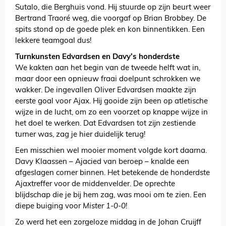
Sutalo, die Berghuis vond. Hij stuurde op zijn beurt weer
Bertrand Traoré weg, die voorgaf op Brian Brobbey. De
spits stond op de goede plek en kon binnentikken. Een
lekkere teamgoal dus!
Turnkunsten Edvardsen en Davy’s honderdste
We kakten aan het begin van de tweede helft wat in,
maar door een opnieuw fraai doelpunt schrokken we
wakker. De ingevallen Oliver Edvardsen maakte zijn
eerste goal voor Ajax. Hij gooide zijn been op atletische
wijze in de lucht, om zo een voorzet op knappe wijze in
het doel te werken. Dat Edvardsen tot zijn zestiende
turner was, zag je hier duidelijk terug!
Een misschien wel mooier moment volgde kort daarna.
Davy Klaassen – Ajacied van beroep – knalde een
afgeslagen corner binnen. Het betekende de honderdste
Ajaxtreffer voor de middenvelder. De oprechte
blijdschap die je bij hem zag, was mooi om te zien. Een
diepe buiging voor
Mister 1-0-0
!
Zo werd het een zorgeloze middag in de Johan Cruijff