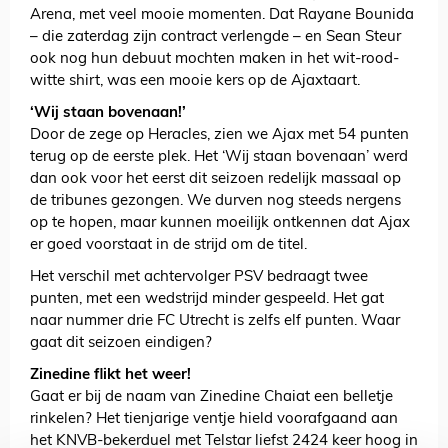
Arena, met veel mooie momenten. Dat Rayane Bounida
– die zaterdag zijn contract verlengde – en Sean Steur
ook nog hun debuut mochten maken in het wit-rood-
witte shirt, was een mooie kers op de Ajaxtaart.
‘Wij staan bovenaan!’
Door de zege op Heracles, zien we Ajax met 54 punten
terug op de eerste plek. Het ‘Wij staan bovenaan’ werd
dan ook voor het eerst dit seizoen redelijk massaal op
de tribunes gezongen. We durven nog steeds nergens
op te hopen, maar kunnen moeilijk ontkennen dat Ajax
er goed voorstaat in de strijd om de titel.
Het verschil met achtervolger PSV bedraagt twee
punten, met een wedstrijd minder gespeeld. Het gat
naar nummer drie FC Utrecht is zelfs elf punten. Waar
gaat dit seizoen eindigen?
Zinedine flikt het weer!
Gaat er bij de naam van Zinedine Chaiat een belletje
rinkelen? Het tienjarige ventje hield voorafgaand aan
het KNVB-bekerduel met Telstar liefst 2424 keer hoog in