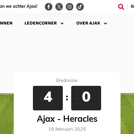
an we achter Ajax!
I
INNEN
LEDENCORNER
OVER AJAX
Eredivisie
4
0
:
Ajax - Heracles
16 februari 2025