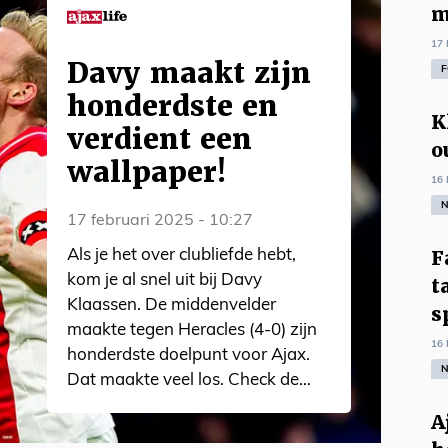
m
17 
Davy maakt zijn
F
honderdste en
K
verdient een
o
wallpaper!
16 
N
17 februari 2025 - 10:27
F
Als je het over clubliefde hebt,
kom je al snel uit bij Davy
t
Klaassen. De middenvelder
s
maakte tegen Heracles (4-0) zijn
16 
honderdste doelpunt voor Ajax.
N
Dat maakte veel los. Check de
wallpaper maar!
A