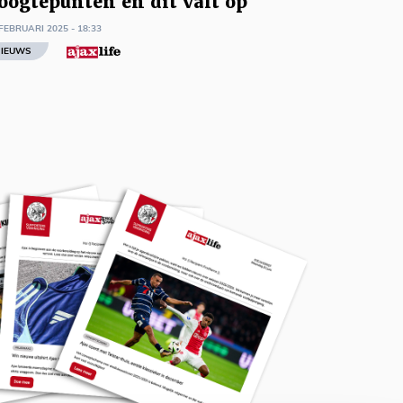
oogtepunten en dit valt op
FEBRUARI 2025 - 18:33
IEUWS