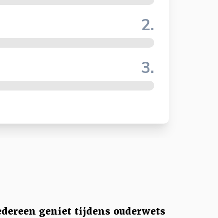
2.
3.
edereen geniet tijdens ouderwets