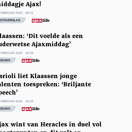
iddagje Ajax!
FEBRUARI 2025 - 09:22
OTOVERSLAG
laassen: ‘Dit voelde als een
uderwetse Ajaxmiddag’
FEBRUARI 2025 - 19:56
IEUWS
arioli liet Klaassen jonge
alenten toespreken: ‘Briljante
peech’
FEBRUARI 2025 - 19:10
IEUWS
jax wint van Heracles in duel vol