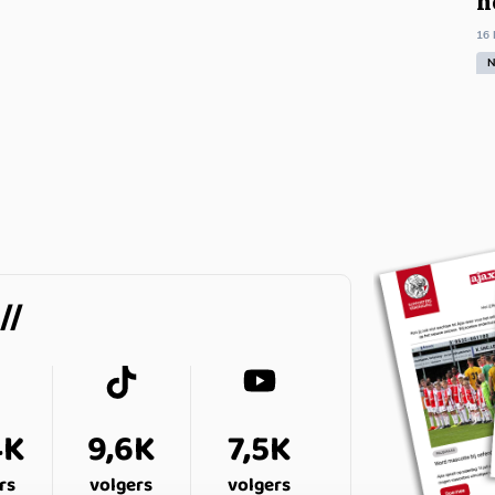
h
16 
N
4K
9,6K
7,5K
rs
volgers
volgers