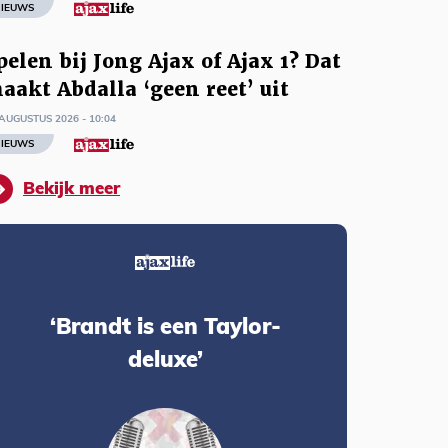
IEUWS
pelen bij Jong Ajax of Ajax 1? Dat
aakt Abdalla ‘geen reet’ uit
AUGUSTUS 2026 - 10:04
IEUWS
Bekijk meer
‘Brandt is een Taylor-
deluxe’