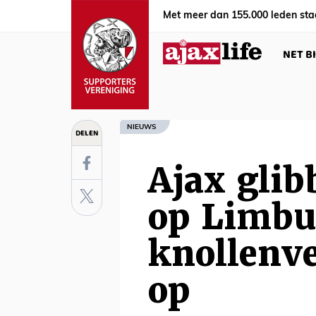
Met meer dan 155.000 leden sta
NET B
NIEUWS
DELEN
Ajax glib
op Limbu
knollenve
op