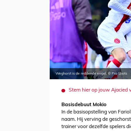
Weghorst is de reddende engel. © Pro Shots
Stem hier op jouw Ajacied 
Basisdebuut Mokio
In de basisopstelling van Fari
naam. Hij verving de geschorste
trainer voor dezelfde spelers 