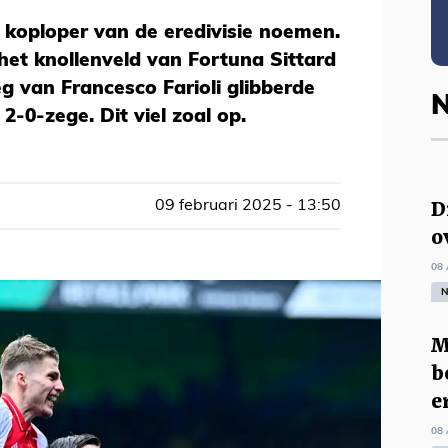
 koploper van de eredivisie noemen.
et knollenveld van Fortuna Sittard
g van Francesco Farioli glibberde
N
2-0-zege. Dit viel zoal op.
D
09 februari 2025 - 13:50
o
08 
N
M
b
e
08 