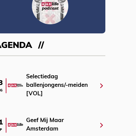
AGENDA
Selectiedag
3
ballenjongens/-meiden
G
[VOL]
Geef Mij Maar
1
Amsterdam
P