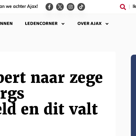
an we achter Ajax!
I
INNEN
LEDENCORNER
OVER AJAX
bert naar zege
rgs
ld en dit valt