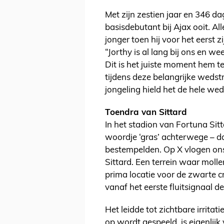
Met zijn zestien jaar en 346 d
basisdebutant bij Ajax ooit. A
jonger toen hij voor het eerst 
“Jorthy is al lang bij ons en 
Dit is het juiste moment hem
tijdens deze belangrijke wedstr
jongeling hield het de hele weds
Toendra van Sittard
In het stadion van Fortuna Sit
woordje ‘gras’ achterwege – dat
bestempelden. Op X vlogen ons
Sittard. Een terrein waar moll
prima locatie voor de zwarte c
vanaf het eerste fluitsignaal d
Het leidde tot zichtbare irritat
op wordt gespeeld, is eigenli