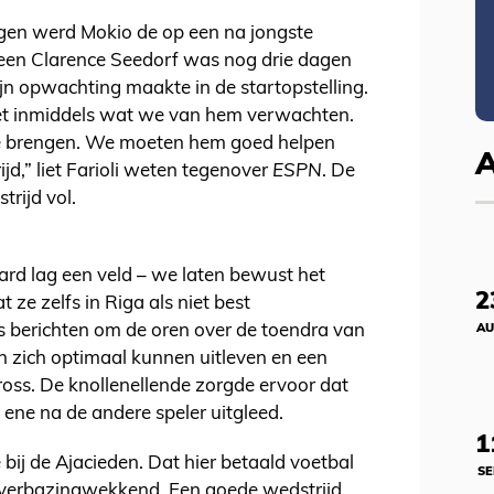
agen werd Mokio de op een na jongste
lleen Clarence Seedorf was nog drie dagen
zijn opwachting maakte in de startopstelling.
weet inmiddels wat we van hem verwachten.
 te brengen. We moeten hem goed helpen
ijd,” liet Farioli weten tegenover
ESPN
. De
trijd vol.
tard lag een veld – we laten bewust het
2
 ze zelfs in Riga als niet best
 berichten om de oren over de toendra van
AU
en zich optimaal kunnen uitleven en een
ross. De knollenellende zorgde ervoor dat
e ene na de andere speler uitgleed.
1
ie bij de Ajacieden. Dat hier betaald voetbal
SE
jk verbazingwekkend. Een goede wedstrijd