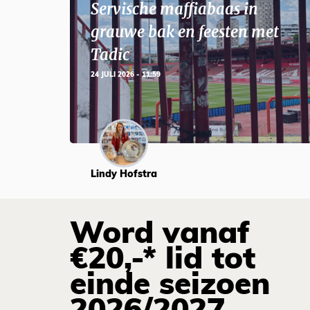
Servische maffiabaas in
grauwe bak en feesten met
Tadic
24 JULI 2026 - 11:59
Lindy Hofstra
Word vanaf
€20,-* lid tot
einde seizoen