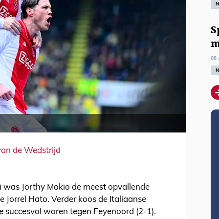
N
S
m
08 
N
van de Wedstrijd
oli was Jorthy Mokio de meest opvallende
 Jorrel Hato. Verder koos de Italiaanse
die succesvol waren tegen Feyenoord (2-1).