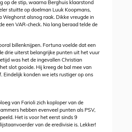
ng op de stip, waarna Berghuis klaarstond
eler stuitte op doelman Luuk Koopmans,
a Weghorst alsnog raak. Dikke vreugde in
de een VAR-check. Na lang beraad telde de
ooral billenknijpen. Fortuna voelde dat een
de drie uiterst belangrijke punten uit het vuur
retijd was het de ingevallen Christian
het slot gooide. Hij kreeg de bal mee van
. Eindelijk konden we iets rustiger op ons
oeg van Farioli zich koploper van de
dammers hebben evenveel punten als PSV,
eeld. Het is voor het eerst sinds 9
jstaanvoerder van de eredivisie is. Lekker!