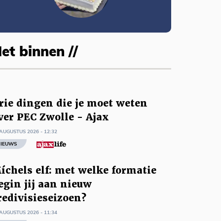
et binnen //
rie dingen die je moet weten
ver PEC Zwolle - Ajax
AUGUSTUS 2026 - 12:32
IEUWS
íchels elf: met welke formatie
egin jij aan nieuw
redivisieseizoen?
AUGUSTUS 2026 - 11:34