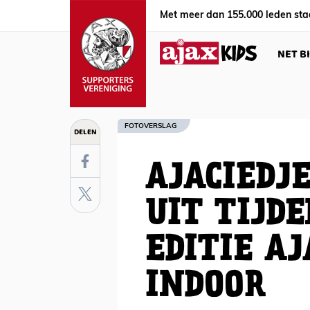
Met meer dan 155.000 leden sta
NET B
FOTOVERSLAG
DELEN
AJACIEDJ
UIT TIJD
EDITIE A
INDOOR