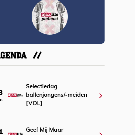
AGENDA
Selectiedag
3
ballenjongens/-meiden
G
[VOL]
Geef Mij Maar
1