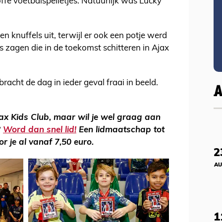
ffe voetbalspelletjes. Natuurlijk was Lucky
n knuffels uit, terwijl er ook een potje werd
 zagen die in de toekomst schitteren in Ajax
acht de dag in ieder geval fraai in beeld.
jax Kids Club, maar wil je wel graag aan
?
Word dan snel lid!
Een lidmaatschap tot
or je al vanaf 7,50 euro.
2
AU
1