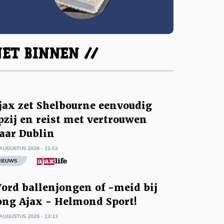
ET BINNEN //
jax zet Shelbourne eenvoudig
pzij en reist met vertrouwen
aar Dublin
AUGUSTUS 2026 - 21:52
IEUWS
ord ballenjongen of -meid bij
ong Ajax - Helmond Sport!
AUGUSTUS 2026 - 13:13