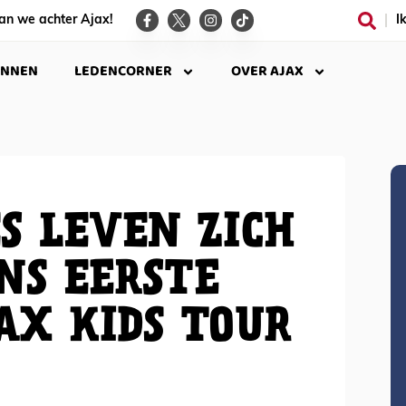
an we achter Ajax!
I
INNEN
LEDENCORNER
OVER AJAX
ES LEVEN ZICH
ENS EERSTE
JAX KIDS TOUR