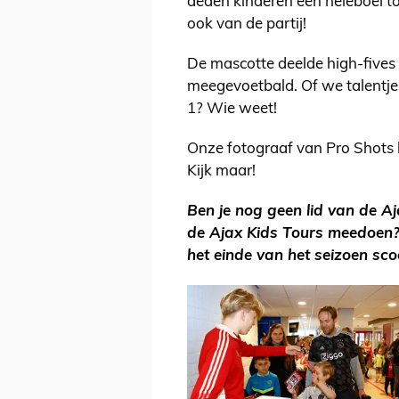
deden kinderen een heleboel to
ook van de partij!
De mascotte deelde high-fives e
meegevoetbald. Of we talentjes
1? Wie weet!
Onze fotograaf van Pro Shots br
Kijk maar!
Ben je nog geen lid van de A
de Ajax Kids Tours meedoen
het einde van het seizoen sco