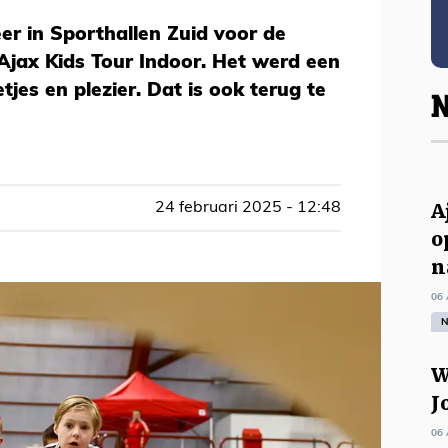
er in Sporthallen Zuid voor de
 Ajax Kids Tour Indoor. Het werd een
jes en plezier. Dat is ook terug te
N
A
24 februari 2025 - 12:48
o
n
06 
N
W
J
06 