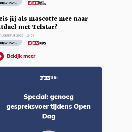
RIJSVRAAG
eis jij als mascotte mee naar
itduel met Telstar?
AUGUSTUS 2026 - 13:04
RIJSVRAAG
Bekijk meer
Special: genoeg
gespreksvoer tijdens Open
Dag