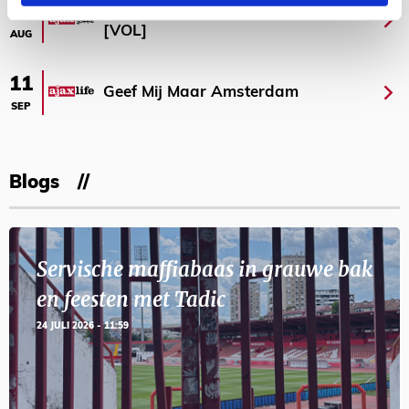
Selectiedag ballenjongens/-meiden
23
[VOL]
AUG
11
Geef Mij Maar Amsterdam
SEP
Blogs
Servische maffiabaas in grauwe bak
en feesten met Tadic
24 JULI 2026 - 11:59