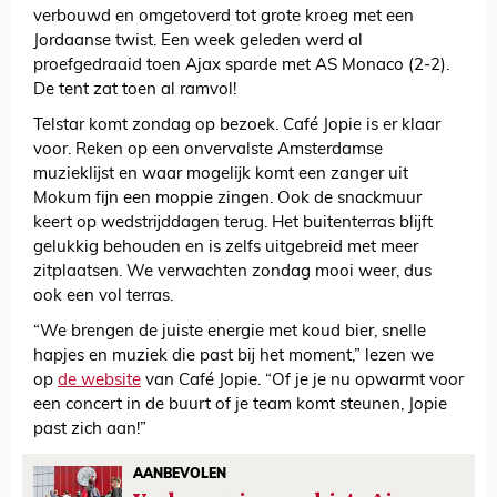
verbouwd en omgetoverd tot grote kroeg met een
Jordaanse twist. Een week geleden werd al
proefgedraaid toen Ajax sparde met AS Monaco (2-2).
De tent zat toen al ramvol!
Telstar komt zondag op bezoek. Café Jopie is er klaar
voor. Reken op een onvervalste Amsterdamse
muzieklijst en waar mogelijk komt een zanger uit
Mokum fijn een moppie zingen. Ook de snackmuur
keert op wedstrijddagen terug. Het buitenterras blijft
gelukkig behouden en is zelfs uitgebreid met meer
zitplaatsen. We verwachten zondag mooi weer, dus
ook een vol terras.
“We brengen de juiste energie met koud bier, snelle
hapjes en muziek die past bij het moment,” lezen we
op
de website
van Café Jopie. “Of je je nu opwarmt voor
een concert in de buurt of je team komt steunen, Jopie
past zich aan!”
AANBEVOLEN