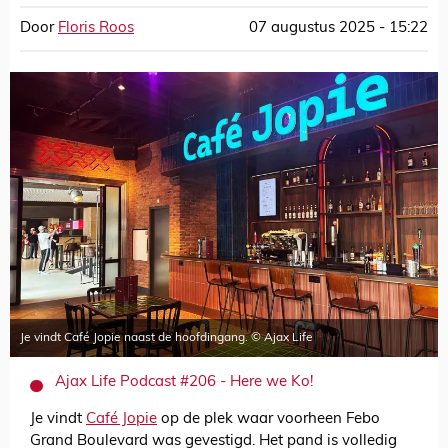
Door
Floris Roos
07 augustus 2025 - 15:22
Je vindt Café Jopie naast de hoofdingang. © Ajax Life
Ajax Life Podcast #206 - Here we Ko!
Je vindt
Café Jopie
op de plek waar voorheen Febo
Grand Boulevard was gevestigd. Het pand is volledig