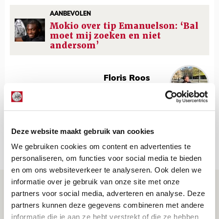
AANBEVOLEN
Mokio over tip Emanuelson: ‘Bal
moet mij zoeken en niet
andersom’
Floris Roos
Bekijk alle berichten van Floris Roos
Deze website maakt gebruik van cookies
Net binnen //
We gebruiken cookies om content en advertenties te
personaliseren, om functies voor social media te bieden
en om ons websiteverkeer te analyseren. Ook delen we
informatie over je gebruik van onze site met onze
Drie dingen die je moet weten over PEC
partners voor social media, adverteren en analyse. Deze
Zwolle - Ajax
partners kunnen deze gegevens combineren met andere
08 AUGUSTUS 2026 - 12:32
informatie die je aan ze hebt verstrekt of die ze hebben