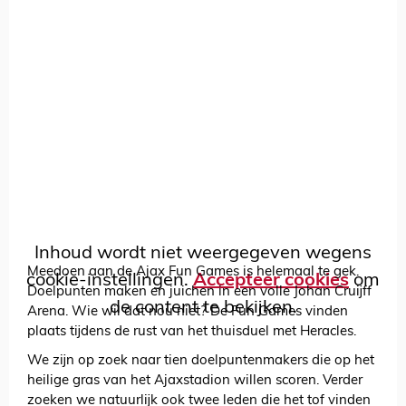
Inhoud wordt niet weergegeven wegens
Meedoen aan de Ajax Fun Games is helemaal te gek.
cookie-instellingen.
Accepteer cookies
om
Doelpunten maken en juichen in een volle Johan Cruijff
de content te bekijken.
Arena. Wie wil dat nou niet? De Fun Games vinden
plaats tijdens de rust van het thuisduel met Heracles.
We zijn op zoek naar tien doelpuntenmakers die op het
heilige gras van het Ajaxstadion willen scoren. Verder
zoeken we natuurlijk ook twee leden die het tof vinden