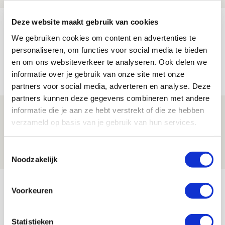
Deze website maakt gebruik van cookies
Míchels elf: zie jij al rol voor
aanwinsten in thuisduel met
We gebruiken cookies om content en advertenties te
personaliseren, om functies voor social media te bieden
Shelbourne?
en om ons websiteverkeer te analyseren. Ook delen we
05 AUGUSTUS 2026 - 15:35
informatie over je gebruik van onze site met onze
NIEUWS
partners voor social media, adverteren en analyse. Deze
partners kunnen deze gegevens combineren met andere
informatie die je aan ze hebt verstrekt of die ze hebben
Laatste Kaarten Actie Ajax - sc
verzameld op basis van je gebruik van hun services.
Heerenveen [UITVERKOCHT]
05 AUGUSTUS 2026 - 15:00
Toestemmingsselectie
NIEUWS
Noodzakelijk
Bekijk meer
Voorkeuren
AGENDA
Statistieken