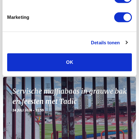
Selectiedag ballenjongens/-meiden
23
[VOL]
AUG
Marketing
11
Geef Mij Maar Amsterdam
SEP
Details tonen
BLOGS
OK
Servische maffiabaas in grauwe bak
en feesten met Tadic
24 JULI 2026 - 11:59