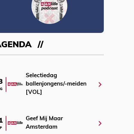
AGENDA
Selectiedag
3
ballenjongens/-meiden
G
[VOL]
Geef Mij Maar
1
Amsterdam
P