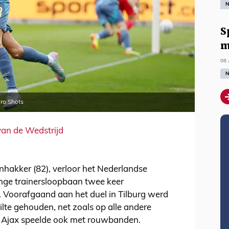
N
S
m
08 
N
Pro Shots
van de Wedstrijd
nhakker (82), verloor het Nederlandse
lange trainersloopbaan twee keer
 Voorafgaand aan het duel in Tilburg werd
lte gehouden, net zoals op alle andere
l. Ajax speelde ook met rouwbanden.