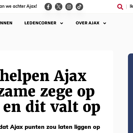
an we achter Ajax!
I
INNEN
LEDENCORNER
OVER AJAX
 helpen Ajax
zame zege op
 en dit valt op
 dat Ajax punten zou laten liggen op