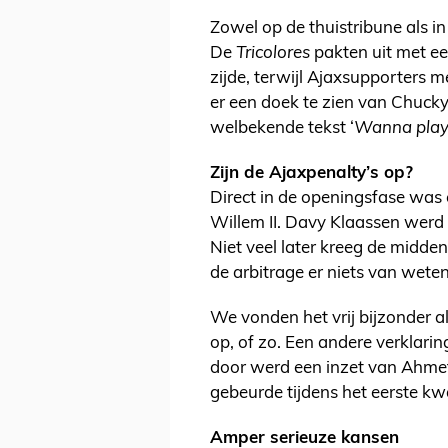
Zowel op de thuistribune als i
De
Tricolores
pakten uit met ee
zijde, terwijl Ajaxsupporters
er een doek te zien van Chucky 
welbekende tekst ‘
Wanna play
Zijn de Ajaxpenalty’s op?
Direct in de openingsfase was
Willem II. Davy Klaassen werd 
Niet veel later kreeg de midd
de arbitrage er niets van wete
We vonden het vrij bijzonder a
op, of zo. Een andere verklar
door werd een inzet van Ahmet
gebeurde tijdens het eerste kw
Amper serieuze kansen