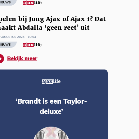
IEUWS
pelen bij Jong Ajax of Ajax 1? Dat
aakt Abdalla ‘geen reet’ uit
AUGUSTUS 2026 - 10:04
IEUWS
Bekijk meer
‘Brandt is een Taylor-
deluxe’