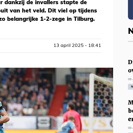
r dankzij de invallers stapte de
it van het veld. Dit viel op tijdens
 belangrijke 1-2-zege in Tilburg.
N
13 april 2025 - 18:41
D
o
08 
N
M
b
e
08 