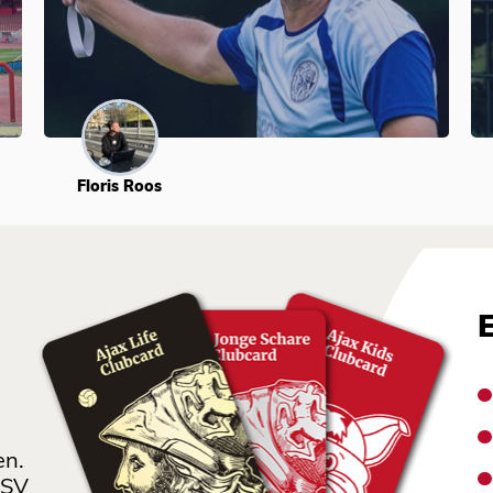
Floris Roos
en.
 SV