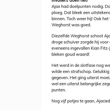
Invallers doen het!
Ajax had doelpunten nodig. D
ploeg. Dat bleek een uitsteken
binnen. Toch weer hij! Ook het
Weghorst was goed.
Diezelfde Weghorst schoot Ajax
droge schuiver zorgde hij voor 
eveneens ingevallen Kian Fitz-
bleken goud waard!
Het werd in de slotfase nog w
wilde een strafschop. Gelukkig
gegeven. Het ging uiterst mo
wel een uiterst belangrijke ze
punten.
Nog vijf potjes te gaan, Ajaci