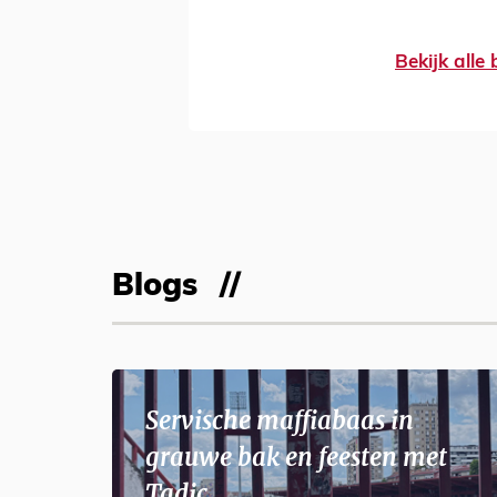
Bekijk alle
Blogs
Servische maffiabaas in
grauwe bak en feesten met
Tadic