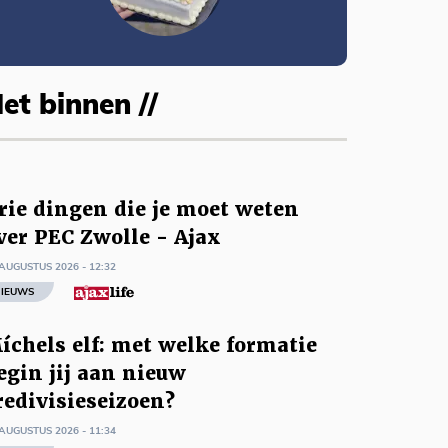
et binnen //
rie dingen die je moet weten
ver PEC Zwolle - Ajax
AUGUSTUS 2026 - 12:32
IEUWS
íchels elf: met welke formatie
egin jij aan nieuw
redivisieseizoen?
AUGUSTUS 2026 - 11:34