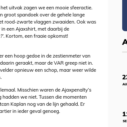
n het uitvak zagen we een mooie sfeeractie.
n groot spandoek over de gehele lange
 met rood-zwarte vlaggen zwaaiden. Ook was
in een Ajaxshirt, met daarbij de
?
’. Kortom, een fraaie opkomst!
 er een hoop gedoe in de zestienmeter van
daarin geraakt, maar de VAR greep niet in.
envelder opnieuw een schop, maar weer wilde
2
n.
AU
llemaal. Misschien waren de Ajaxpenalty’s
ing hadden we niet. Tussen die momenten
can Kaplan nog van de lijn gehaald. Er
artier in ieder geval genoeg.
1
SE