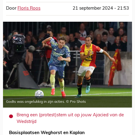
Door
Floris Roos
21 september 2024 - 21:53
Godts was ongelukkig in zijn acties. © Pro Shots
Breng een (protest)stem uit op jouw Ajacied van de
Wedstrijd
Basisplaatsen Weghorst en Kaplan