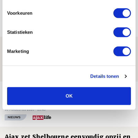
Voorkeuren
Net binnen //
Statistieken
Is dit de laatste wallpaper van Godts in
Marketing
de Johan Cruijff Arena?
07 AUGUSTUS 2026 - 00:36
NIEUWS
Details tonen
Trotse Klaassen: ‘Vierhonderd duels
OK
voor mijn club is heel speciaal’
06 AUGUSTUS 2026 - 23:43
NIEUWS
Ajax zet Shelbourne eenvoudig opzij en