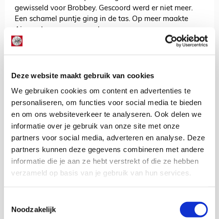
gewisseld voor Brobbey. Gescoord werd er niet meer.
Een schamel puntje ging in de tas. Op meer maakte
Ajax ook geen aanspraak.
Als het avondje Deventer al een test was, dan volgt
donderdag een nog grotere. Dan begint voor Ajax de
competitiefase van de Europa League. In een zo goed
Deze website maakt gebruik van cookies
als uitverkochte Johan Cruijff Arena is Besiktas JK om
21.00 uur de eerste opponent.
We gebruiken cookies om content en advertenties te
personaliseren, om functies voor social media te bieden
We zijn benieuwd.
en om ons websiteverkeer te analyseren. Ook delen we
informatie over je gebruik van onze site met onze
AANBEVOLEN
partners voor social media, adverteren en analyse. Deze
Win kaarten voor Ajax -
Besiktas JK!
partners kunnen deze gegevens combineren met andere
informatie die je aan ze hebt verstrekt of die ze hebben
verzameld op basis van je gebruik van hun services.
Floris Roos
Toestemmingsselectie
Bekijk alle berichten van Floris Roos
Noodzakelijk