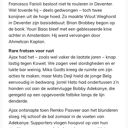
Francesco Farioli besloot niet te rouleren in Deventer.
Wel toverde hij – deels gedwongen – toch twee
konijnen uit de hoge hoed. Zo maakte Wout Weghorst
in Deventer zijn basisdebuut. Brian Brobbey begon op
de bank. Youri Baas bleef met een geblesseerde knie
achter in Amsterdam. Hij werd vervangen door
Ahmetcan Kaplan.
Rare fratsen voor rust
Ajax had het – zoals wel vaker de laatste jaren – knap
lastig tegen Kowet. We zagen veel slordigheden en er
lukte bar weinig. Mika Godts kreeg de ruimte om zijn
acties te maken, maar Mats Deijl hield de jonge Belg
eenvoudig in bedwang. Jorrel Hato had ondertussen z’n
handen vol aan de watervlugge Bobby Adekanye, die
geregeld op een opgevoerde fatbike langs de lijn
denderde.
Ajax ontsnapte toen Remko Pasveer aan het blunderen
sloeg. Hij schoof de bal zomaar in de voeten van
Adekanye. Supporters vlogen hoopvol op van hun