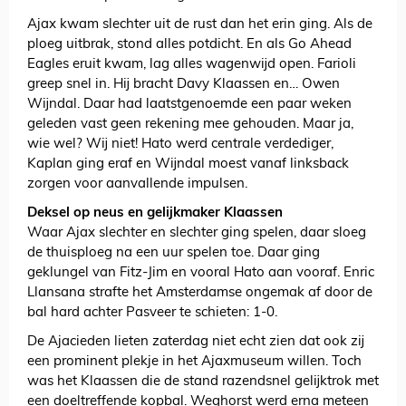
Ajax kwam slechter uit de rust dan het erin ging. Als de
ploeg uitbrak, stond alles potdicht. En als Go Ahead
Eagles eruit kwam, lag alles wagenwijd open. Farioli
greep snel in. Hij bracht Davy Klaassen en… Owen
Wijndal. Daar had laatstgenoemde een paar weken
geleden vast geen rekening mee gehouden. Maar ja,
wie wel? Wij niet! Hato werd centrale verdediger,
Kaplan ging eraf en Wijndal moest vanaf linksback
zorgen voor aanvallende impulsen.
Deksel op neus en gelijkmaker Klaassen
Waar Ajax slechter en slechter ging spelen, daar sloeg
de thuisploeg na een uur spelen toe. Daar ging
geklungel van Fitz-Jim en vooral Hato aan vooraf. Enric
Llansana strafte het Amsterdamse ongemak af door de
bal hard achter Pasveer te schieten: 1-0.
De Ajacieden lieten zaterdag niet echt zien dat ook zij
een prominent plekje in het Ajaxmuseum willen. Toch
was het Klaassen die de stand razendsnel gelijktrok met
een doeltreffende kopbal. Weghorst werd erna meteen