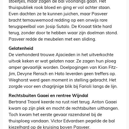
stoeltjes, maar zagen de bal voorlangs gaan. Het
thuispubliek rook bloed en ging er vol achter staan.
Even dachten ze te kunnen juichen, maar Pasveer
bracht ternauwernood redding op een onwijs rare
terugspeelbal van Josip Sutalo. De Kroaat tikte hard
terug, zonder door te hebben waar zijn doelman stond.
Pasveer redde de meubelen met een sliding.
Gelatenheid
De vierhonderd trouwe Ajacieden in het uitverkochte
uitvak keken er wat gelaten naar. Ze zagen hun ploeg
amper gevaarlijk worden. Doelpogingen van Kian Fitz-
Jim, Devyne Rensch en Hato leverden geen treffers op.
Weghorst werd geen moment in stelling gebracht. Het
zorgde voor een chagrijnige blik bij Farioli langs de lijn.
Rechtsbuiten Gaaei en rentree Wijndal
Bertrand Traoré keerde na rust niet terug. Anton Gaaei
kwam op zijn plek en mocht de rechtsbuiten uithangen.
Toch kwam het eerste gevaar razendsnel bij de
thuisploeg vandaan. Victor Edvardsen pegelde de bal
kiezelhard op de kruising boven Pasveer.