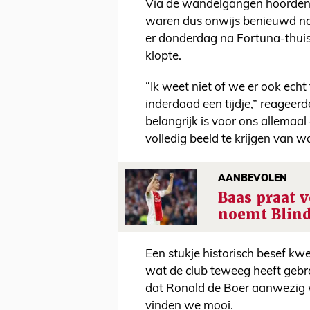
Via de wandelgangen hoorden w
waren dus onwijs benieuwd na
er donderdag na Fortuna-thuis 
klopte.
“Ik weet niet of we er ook ech
inderdaad een tijdje,” reageerde
belangrijk is voor ons allemaal
volledig beeld te krijgen van w
AANBEVOLEN
Baas praat v
noemt Blind
Een stukje historisch besef k
wat de club teweeg heeft gebra
dat Ronald de Boer aanwezig 
vinden we mooi.