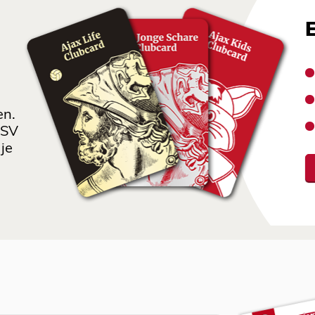
en.
 SV
je