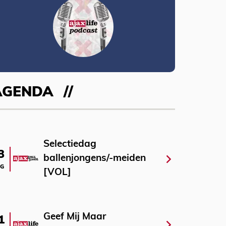
AGENDA
Selectiedag
3
ballenjongens/-meiden
G
[VOL]
Geef Mij Maar
1