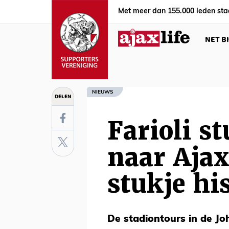
Met meer dan 155.000 leden sta
NET B
NIEUWS
DELEN
Farioli st
naar Aja
stukje hi
De stadiontours in de J