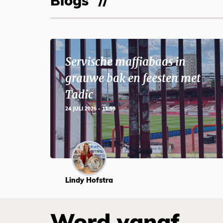
Blogs
Servische maffiabaas in
grauwe bak en feesten met
Tadic
24 JULI 2026 - 11:59
Lindy Hofstra