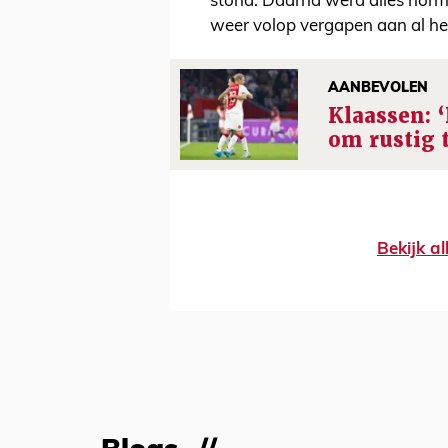
stond. Daarna werd alles norm
weer volop vergapen aan al h
AANBEVOLEN
Klaassen: ‘
om rustig t
Bekijk al