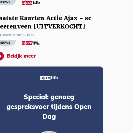
IEUWS
aatste Kaarten Actie Ajax - sc
eerenveen [UITVERKOCHT]
AUGUSTUS 2026 - 15:00
IEUWS
Bekijk meer
Special: genoeg
gespreksvoer tijdens Open
Dag