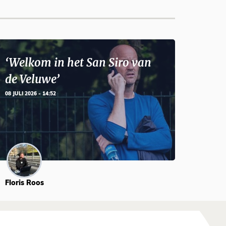
‘Welkom in het San Siro van
de Veluwe’
08 JULI 2026 - 14:52
Floris Roos