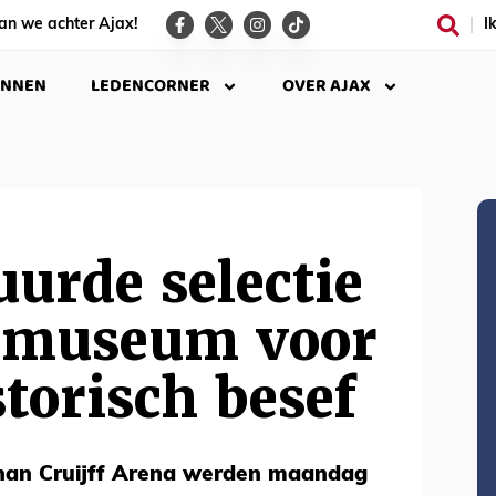
an we achter Ajax!
I
INNEN
LEDENCORNER
OVER AJAX
uurde selectie
xmuseum voor
storisch besef
ohan Cruijff Arena werden maandag