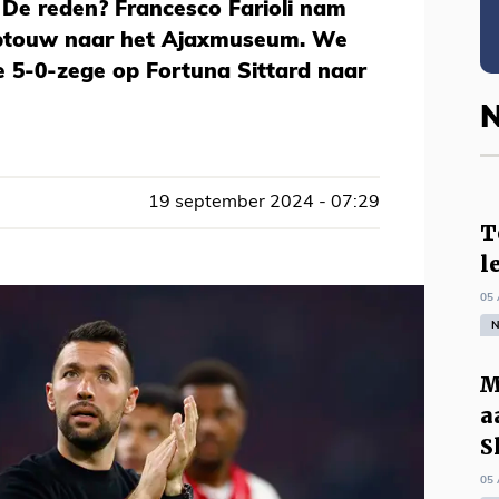
. De reden? Francesco Farioli nam
eeptouw naar het Ajaxmuseum. We
 5-0-zege op Fortuna Sittard naar
N
19 september 2024 - 07:29
T
l
05 
N
M
a
S
05 