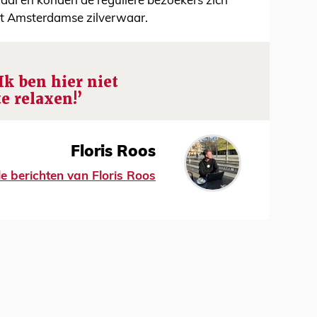
aal en konden de reguliere bezoekers zich
et Amsterdamse zilverwaar.
Ik ben hier niet
e relaxen!’
Floris Roos
le berichten van Floris Roos