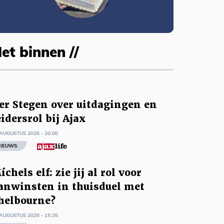
et binnen //
er Stegen over uitdagingen en
eidersrol bij Ajax
AUGUSTUS 2026 - 20:00
IEUWS
íchels elf: zie jij al rol voor
anwinsten in thuisduel met
helbourne?
AUGUSTUS 2026 - 15:35