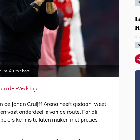
N
L
H
05 
N
seum. © Pro Shots
van de Wedstrijd
n de Johan Cruijff Arena heeft gedaan, weet
n vast onderdeel is van de route. Farioli
spelers kennis te laten maken met precies