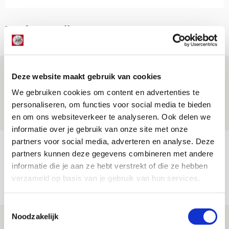
Net binnen //
Drie dingen die je moet weten over PEC
Deze website maakt gebruik van cookies
Zwolle - Ajax
We gebruiken cookies om content en advertenties te
08 AUGUSTUS 2026 - 12:32
personaliseren, om functies voor social media te bieden
NIEUWS
en om ons websiteverkeer te analyseren. Ook delen we
informatie over je gebruik van onze site met onze
partners voor social media, adverteren en analyse. Deze
Míchels elf: met welke formatie begin
partners kunnen deze gegevens combineren met andere
jij aan nieuw eredivisieseizoen?
informatie die je aan ze hebt verstrekt of die ze hebben
verzameld op basis van je gebruik van hun services.
08 AUGUSTUS 2026 - 11:34
NIEUWS
Toestemmingsselectie
Noodzakelijk
Spelen bij Jong Ajax of Ajax 1? Dat