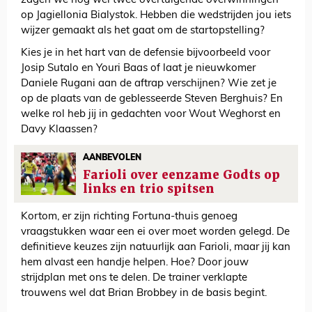
zagen we nog wel twee overtuigende overwinningen
op Jagiellonia Bialystok. Hebben die wedstrijden jou iets
wijzer gemaakt als het gaat om de startopstelling?
Kies je in het hart van de defensie bijvoorbeeld voor
Josip Sutalo en Youri Baas of laat je nieuwkomer
Daniele Rugani aan de aftrap verschijnen? Wie zet je
op de plaats van de geblesseerde Steven Berghuis? En
welke rol heb jij in gedachten voor Wout Weghorst en
Davy Klaassen?
AANBEVOLEN
Farioli over eenzame Godts op
links en trio spitsen
Kortom, er zijn richting Fortuna-thuis genoeg
vraagstukken waar een ei over moet worden gelegd. De
definitieve keuzes zijn natuurlijk aan Farioli, maar jij kan
hem alvast een handje helpen. Hoe? Door jouw
strijdplan met ons te delen. De trainer verklapte
trouwens wel dat Brian Brobbey in de basis begint.