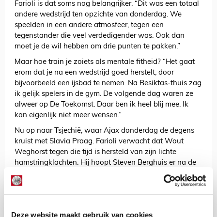
Farioli is dat soms nog belangrijker. “Dit was een totaal
andere wedstrijd ten opzichte van donderdag. We
speelden in een andere atmosfeer, tegen een
tegenstander die veel verdedigender was. Ook dan
moet je de wil hebben om drie punten te pakken.”
Maar hoe train je zoiets als mentale fitheid? “Het gaat
erom dat je na een wedstrijd goed herstelt, door
bijvoorbeeld een ijsbad te nemen. Na Besiktas-thuis zag
ik gelijk spelers in de gym. De volgende dag waren ze
alweer op De Toekomst. Daar ben ik heel blij mee. Ik
kan eigenlijk niet meer wensen.”
Nu op naar Tsjechië, waar Ajax donderdag de degens
kruist met Slavia Praag. Farioli verwacht dat Wout
Weghorst tegen die tijd is hersteld van zijn lichte
hamstringklachten. Hij hoopt Steven Berghuis er na de
interlandbreak weer bij te hebben.
AANBEVOLEN
Traoré en Godts helpen Ajax
aan zege op RKC en dit valt op
Deze website maakt gebruik van cookies