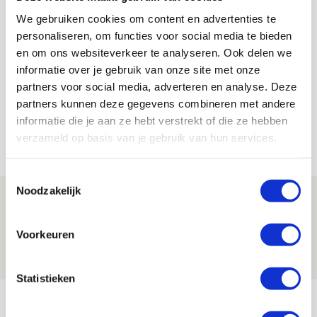
We gebruiken cookies om content en advertenties te
personaliseren, om functies voor social media te bieden
Lindy Hofstra
en om ons websiteverkeer te analyseren. Ook delen we
Bekijk alle berichten van Lindy Hofstra
informatie over je gebruik van onze site met onze
partners voor social media, adverteren en analyse. Deze
partners kunnen deze gegevens combineren met andere
informatie die je aan ze hebt verstrekt of die ze hebben
verzameld op basis van je gebruik van hun services.
Net binnen //
Toestemmingsselectie
Noodzakelijk
Word ballenjongen of -meid bij Jong
Ajax - Helmond Sport!
Voorkeuren
06 AUGUSTUS 2026 - 13:13
PRIJSVRAAG
Statistieken
Reis jij als mascotte mee naar uitduel