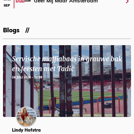
Geef Mij Maar Amsterdam
SEP
Blogs
Servische maffiabaas in grauwe bak
en feesten met Tadic
24 JULI 2026 - 11:59
Lindy Hofstra