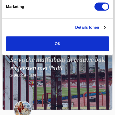
Marketing
11
Geef Mij Maar Amsterdam
SEP
Details tonen
Blogs
OK
Servische maffiabaas in grauwe bak
en feesten met Tadic
24 JULI 2026 - 11:59