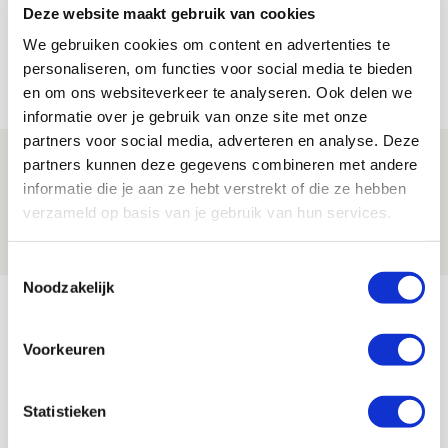
Word ballenjongen of -meid bij Jong
Deze website maakt gebruik van cookies
Ajax - Helmond Sport!
We gebruiken cookies om content en advertenties te
personaliseren, om functies voor social media te bieden
06 AUGUSTUS 2026 - 13:13
en om ons websiteverkeer te analyseren. Ook delen we
PRIJSVRAAG
informatie over je gebruik van onze site met onze
partners voor social media, adverteren en analyse. Deze
Reis jij als mascotte mee naar uitduel
partners kunnen deze gegevens combineren met andere
met Telstar?
informatie die je aan ze hebt verstrekt of die ze hebben
verzameld op basis van je gebruik van hun services.
06 AUGUSTUS 2026 - 13:04
PRIJSVRAAG
Toestemmingsselectie
Noodzakelijk
Bekijk meer
AGENDA
Voorkeuren
Selectiedag ballenjongens/-meiden
23
Statistieken
[VOL]
AUG