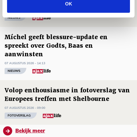
mijn hoofd spoken’
OK
07 AUGUSTUS 2026 - 20:02
NIEUWS
Míchel geeft blessure-update en
spreekt over Godts, Baas en
aanwinsten
07 AUGUSTUS 2026 - 14:13
NIEUWS
Volop enthousiasme in fotoverslag van
Europees treffen met Shelbourne
07 AUGUSTUS 2026 - 09:00
FOTOVERSLAG
Bekijk meer