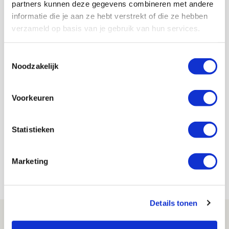
partners kunnen deze gegevens combineren met andere
te gaan, ga ik het zeker proberen.”
informatie die je aan ze hebt verstrekt of die ze hebben
verzameld op basis van je gebruik van hun services.
AANBEVOLEN
The A-Team in Bakoe
Toestemmingsselectie
Noodzakelijk
Voorkeuren
Lindy Hofstra
Bekijk alle berichten van Lindy Hofstra
Statistieken
Marketing
Net binnen //
Details tonen
Brandt: ‘Ajax en Cruijff bleven door