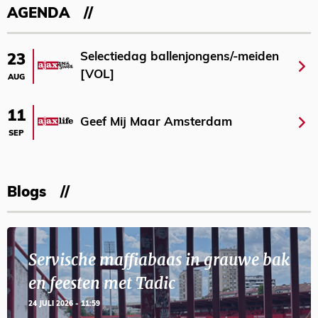
AGENDA
Selectiedag ballenjongens/-meiden
23
[VOL]
AUG
11
Geef Mij Maar Amsterdam
SEP
Blogs
Servische maffiabaas in grauwe bak
en feesten met Tadic
24 JULI 2026 - 11:59