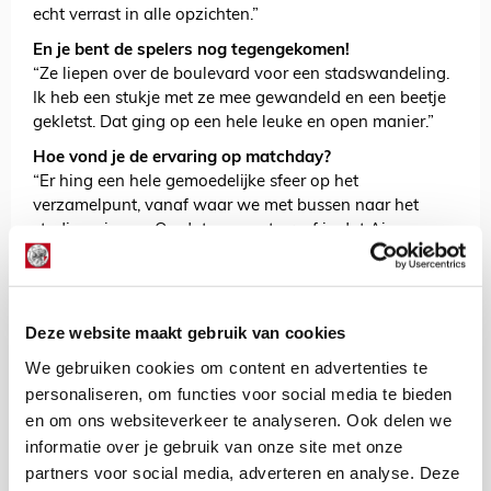
echt verrast in alle opzichten.”
En je bent de spelers nog tegengekomen!
“Ze liepen over de boulevard voor een stadswandeling.
Ik heb een stukje met ze mee gewandeld en een beetje
gekletst. Dat ging op een hele leuke en open manier.”
Hoe vond je de ervaring op matchday?
“Er hing een hele gemoedelijke sfeer op het
verzamelpunt, vanaf waar we met bussen naar het
stadion gingen. Op dat moment proef je dat Ajax
verbroedert. Iedereen staat daar met één doel en dat is
de club. Dat was voor mij het mooiste. Ik had echt
kippenvel. De sfeer was ook fantastisch. Ik ervaarde het
als een energiebom. Je wordt erin meegezogen. Ik ben
Deze website maakt gebruik van cookies
verbaast dat ik niet schor ben, haha!”
We gebruiken cookies om content en advertenties te
Ze zeggen wel eens dat uittripjes verslavend zijn. Wil
personaliseren, om functies voor social media te bieden
jij ook gelijk meer?
en om ons websiteverkeer te analyseren. Ook delen we
“Het was een aaneenschakeling van hoogtepunten, met
informatie over je gebruik van onze site met onze
de wedstrijddag als kers op de taart. Het smaakt zeker
partners voor social media, adverteren en analyse. Deze
naar meer. Als ik in de toekomst kansen krijg om vaker