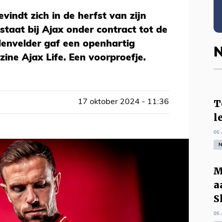
indt zich in de herfst van zijn
staat bij Ajax onder contract tot de
envelder gaf een openhartig
N
ine Ajax Life. Een voorproefje.
T
17 oktober 2024 - 11:36
l
05 
N
M
a
S
05 