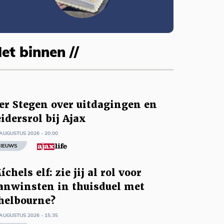
et binnen //
er Stegen over uitdagingen en
eidersrol bij Ajax
AUGUSTUS 2026 - 20:00
IEUWS
íchels elf: zie jij al rol voor
anwinsten in thuisduel met
helbourne?
AUGUSTUS 2026 - 15:35