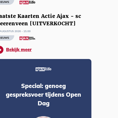
IEUWS
aatste Kaarten Actie Ajax - sc
eerenveen [UITVERKOCHT]
AUGUSTUS 2026 - 15:00
IEUWS
Bekijk meer
Special: genoeg
gespreksvoer tijdens Open
Dag