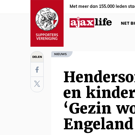
Met meer dan 155.000 leden sta
NET B
NIEUWS
DELEN
Henderso
en kinde
‘Gezin wo
Engeland