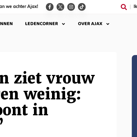
an we achter Ajax!
I
INNEN
LEDENCORNER
OVER AJAX
n ziet vrouw
ren weinig:
ont in
’