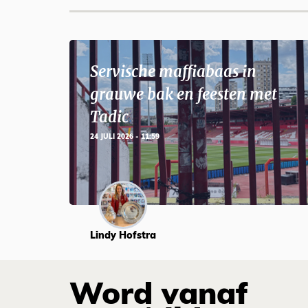
Servische maffiabaas in
grauwe bak en feesten met
Tadic
24 JULI 2026 - 11:59
Lindy Hofstra
Word vanaf