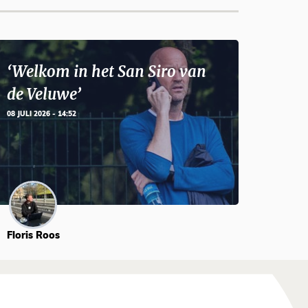
‘Welkom in het San Siro van
de Veluwe’
08 JULI 2026 - 14:52
Floris Roos