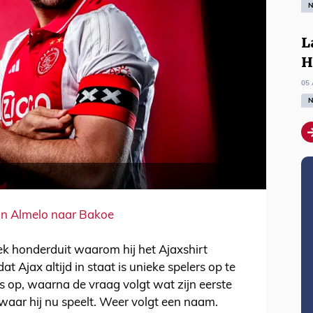
N
L
H
05 
N
an Almelo naar Bakoe
ek honderduit waarom hij het Ajaxshirt
t Ajax altijd in staat is unieke spelers op te
ers op, waarna de vraag volgt wat zijn eerste
 waar hij nu speelt. Weer volgt een naam.