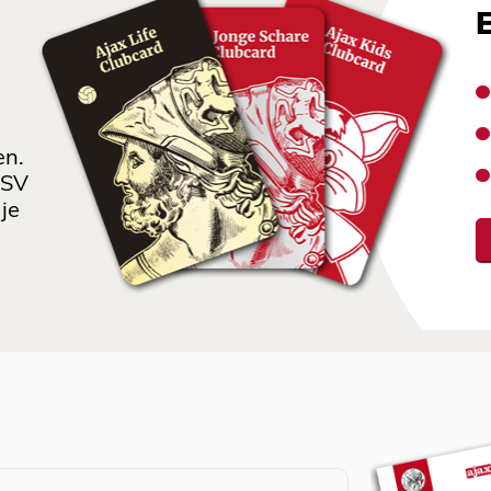
en.
 SV
je