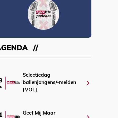
AGENDA
Selectiedag
3
ballenjongens/-meiden
G
[VOL]
Geef Mij Maar
1