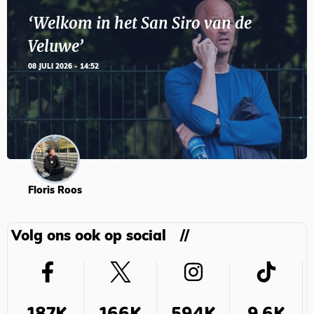
‘Welkom in het San Siro van de
Veluwe’
08 JULI 2026 - 14:52
Floris Roos
Volg ons ook op social
187K
166K
594K
9,6K