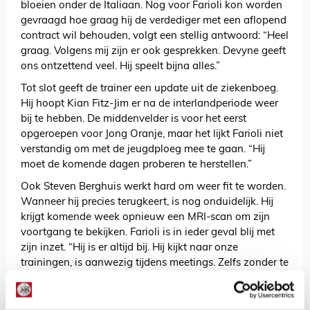
bloeien onder de Italiaan. Nog voor Farioli kon worden
gevraagd hoe graag hij de verdediger met een aflopend
contract wil behouden, volgt een stellig antwoord: “Heel
graag. Volgens mij zijn er ook gesprekken. Devyne geeft
ons ontzettend veel. Hij speelt bijna alles.”
Tot slot geeft de trainer een update uit de ziekenboeg.
Hij hoopt Kian Fitz-Jim er na de interlandperiode weer
bij te hebben. De middenvelder is voor het eerst
opgeroepen voor Jong Oranje, maar het lijkt Farioli niet
verstandig om met de jeugdploeg mee te gaan. “Hij
moet de komende dagen proberen te herstellen.”
Ook Steven Berghuis werkt hard om weer fit te worden.
Wanneer hij precies terugkeert, is nog onduidelijk. Hij
krijgt komende week opnieuw een MRI-scan om zijn
voortgang te bekijken. Farioli is in ieder geval blij met
zijn inzet. “Hij is er altijd bij. Hij kijkt naar onze
trainingen, is aanwezig tijdens meetings. Zelfs zonder te
spelen, helpt hij ons.”
AANBEVOLEN