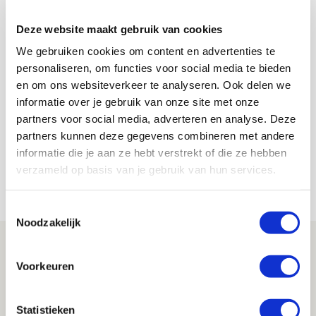
Gouden invalbeurt Weghorst
redt Ajax tegen FC Groningen en
Deze website maakt gebruik van cookies
dit valt op
We gebruiken cookies om content en advertenties te
personaliseren, om functies voor social media te bieden
en om ons websiteverkeer te analyseren. Ook delen we
Lindy Hofstra
informatie over je gebruik van onze site met onze
Bekijk alle berichten van Lindy Hofstra
partners voor social media, adverteren en analyse. Deze
partners kunnen deze gegevens combineren met andere
informatie die je aan ze hebt verstrekt of die ze hebben
verzameld op basis van je gebruik van hun services.
Net binnen //
Toestemmingsselectie
Noodzakelijk
Brandt: ‘Ajax en Cruijff bleven door
mijn hoofd spoken’
Voorkeuren
07 AUGUSTUS 2026 - 20:02
NIEUWS
Statistieken