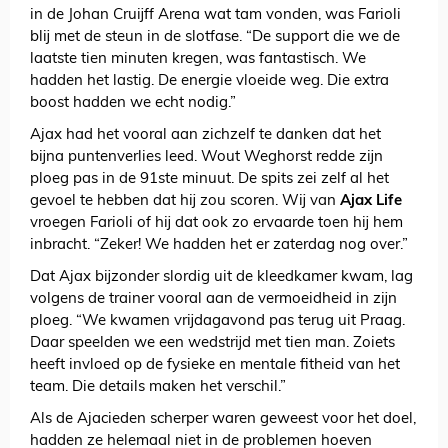
in de Johan Cruijff Arena wat tam vonden, was Farioli
blij met de steun in de slotfase. “De support die we de
laatste tien minuten kregen, was fantastisch. We
hadden het lastig. De energie vloeide weg. Die extra
boost hadden we echt nodig.”
Ajax had het vooral aan zichzelf te danken dat het
bijna puntenverlies leed. Wout Weghorst redde zijn
ploeg pas in de 91ste minuut. De spits zei zelf al het
gevoel te hebben dat hij zou scoren. Wij van
Ajax Life
vroegen Farioli of hij dat ook zo ervaarde toen hij hem
inbracht. “Zeker! We hadden het er zaterdag nog over.”
Dat Ajax bijzonder slordig uit de kleedkamer kwam, lag
volgens de trainer vooral aan de vermoeidheid in zijn
ploeg. “We kwamen vrijdagavond pas terug uit Praag.
Daar speelden we een wedstrijd met tien man. Zoiets
heeft invloed op de fysieke en mentale fitheid van het
team. Die details maken het verschil.”
Als de Ajacieden scherper waren geweest voor het doel,
hadden ze helemaal niet in de problemen hoeven