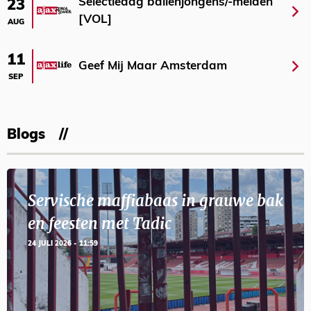
Selectiedag ballenjongens/-meiden
23
[VOL]
AUG
11
Geef Mij Maar Amsterdam
SEP
Blogs
Servische maffiabaas in grauwe bak
en feesten met Tadic
24 JULI 2026 - 11:59