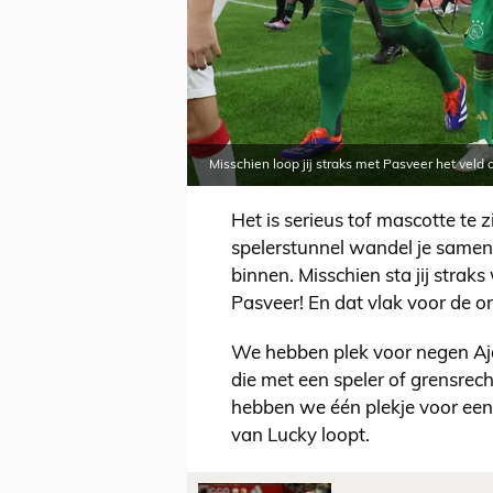
Misschien loop jij straks met Pasveer het veld
Het is serieus tof mascotte te z
spelerstunnel wandel je samen
binnen. Misschien sta jij stra
Pasveer! En dat vlak voor de 
We hebben plek voor negen Ajax
die met een speler of grensrec
hebben we één plekje voor een 
van Lucky loopt.