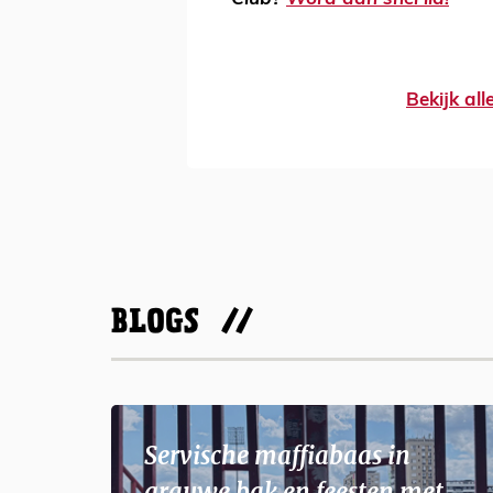
Bekijk al
BLOGS
Servische maffiabaas in
grauwe bak en feesten met