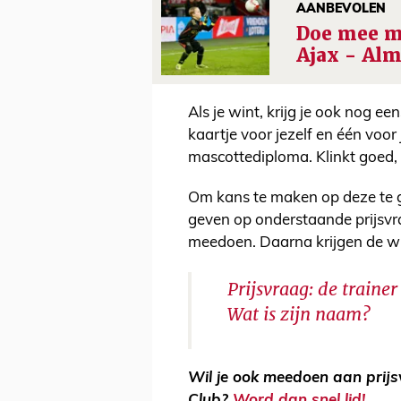
AANBEVOLEN
Doe mee m
Ajax - Alm
Als je wint, krijg je ook nog e
kaartje voor jezelf en één voor
mascottediploma. Klinkt goed,
Om kans te maken op deze te ge
geven op onderstaande prijsvr
meedoen. Daarna krijgen de wi
Prijsvraag: de traine
Wat is zijn naam?
Wil je ook meedoen aan prij
Club?
Word dan snel lid!