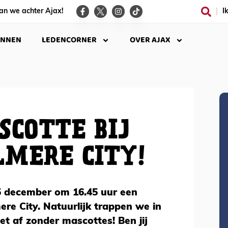
an we achter Ajax!
I
INNEN
LEDENCORNER
OVER AJAX
COTTE BIJ
LMERE CITY!
5 december om 16.45 uur een
ere City. Natuurlijk trappen we in
et af zonder mascottes! Ben jij