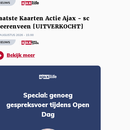
IEUWS
aatste Kaarten Actie Ajax - sc
eerenveen [UITVERKOCHT]
AUGUSTUS 2026 - 15:00
IEUWS
Bekijk meer
Special: genoeg
gespreksvoer tijdens Open
Dag