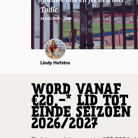
Tadic
24 JULI 2026 - 11:59
Lindy Hofstra
WORD VANAF
€20,-* LID TOT
EINDE SEIZOEN
2026/2027