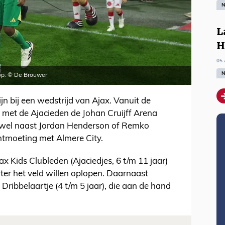
N
L
H
05 
N
 op. © De Brouwer
ijn bij een wedstrijd van Ajax. Vanuit de
 met de Ajacieden de Johan Cruijff Arena
ks wel naast Jordan Henderson of Remko
ontmoeting met Almere City.
 Kids Clubleden (Ajaciedjes, 6 t/m 11 jaar)
hter het veld willen oplopen. Daarnaast
Dribbelaartje (4 t/m 5 jaar), die aan de hand