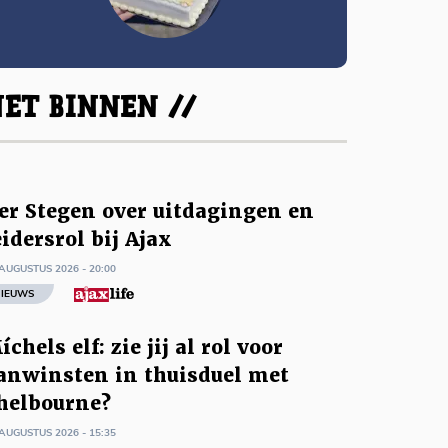
ET BINNEN //
er Stegen over uitdagingen en
eidersrol bij Ajax
AUGUSTUS 2026 - 20:00
IEUWS
íchels elf: zie jij al rol voor
anwinsten in thuisduel met
helbourne?
AUGUSTUS 2026 - 15:35