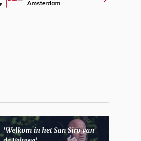
Amsterdam
P
‘Welkom in het San Siro van
de Veluwe’