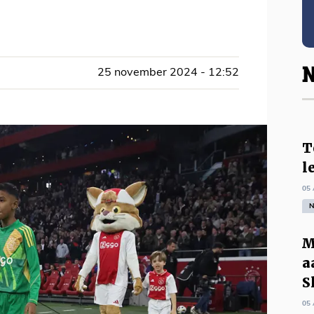
N
25 november 2024 - 12:52
T
l
05 
N
M
a
S
05 