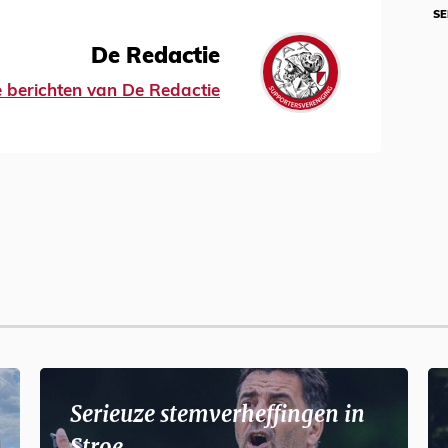
SE
De Redactie
le berichten van De Redactie
Serieuze stemverheffingen in
Stroe