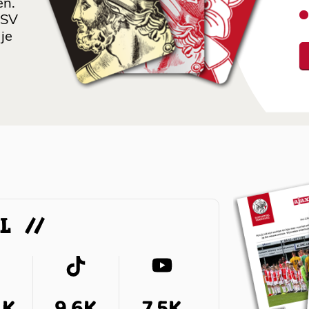
en.
 SV
je
AL
4K
9,6K
7,5K