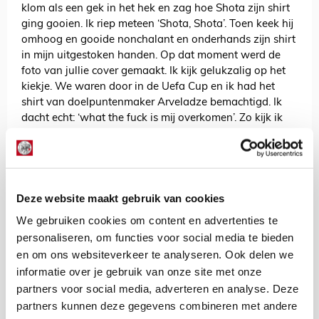
klom als een gek in het hek en zag hoe Shota zijn shirt
ging gooien. Ik riep meteen ‘Shota, Shota’. Toen keek hij
omhoog en gooide nonchalant en onderhands zijn shirt
in mijn uitgestoken handen. Op dat moment werd de
foto van jullie cover gemaakt. Ik kijk gelukzalig op het
kiekje. We waren door in de Uefa Cup en ik had het
shirt van doelpuntenmaker Arveladze bemachtigd. Ik
dacht echt: ‘what the fuck is mij overkomen’. Zo kijk ik
ook op de foto.”
Het is een heerlijke foto. Je hebt een dikke trui aan
onder je Ajaxshirtje.
“Ja, het was serieus koud, dus dat was wel nodig!”
Deze website maakt gebruik van cookies
Heb je het shirt van Arveladze nog?
We gebruiken cookies om content en advertenties te
“Honderd procent. Natuurlijk! Ik heb ‘m nooit gewassen.
personaliseren, om functies voor social media te bieden
De vlekken zitten er nog op. Hij hangt netjes in de kast.
en om ons websiteverkeer te analyseren. Ook delen we
Ik wil het shirt nu mooi gaan inlijsten voor aan de muur.
informatie over je gebruik van onze site met onze
Dan zet ik jullie fotoboek met mij op de cover eronder
partners voor social media, adverteren en analyse. Deze
neer. Sowieso gaaf dat jullie met zo’n mooi boek komen
partners kunnen deze gegevens combineren met andere
na zo’n enorm rotseizoen.”