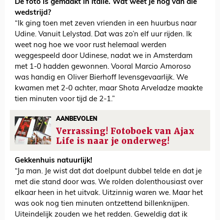
De foto is gemaakt in Italië. Wat weet je nog van die
wedstrijd?
“Ik ging toen met zeven vrienden in een huurbus naar
Udine. Vanuit Lelystad. Dat was zo’n elf uur rijden. Ik
weet nog hoe we voor rust helemaal werden
weggespeeld door Udinese, nadat we in Amsterdam
met 1-0 hadden gewonnen. Vooral Marcio Amoroso
was handig en Oliver Bierhoff levensgevaarlijk. We
kwamen met 2-0 achter, maar Shota Arveladze maakte
tien minuten voor tijd de 2-1.”
AANBEVOLEN
Verrassing! Fotoboek van Ajax
Life is naar je onderweg!
Gekkenhuis natuurlijk!
“Ja man. Je wist dat dat doelpunt dubbel telde en dat je
met die stand door was. We rolden dolenthousiast over
elkaar heen in het uitvak. Uitzinnig waren we. Maar het
was ook nog tien minuten ontzettend billenknijpen.
Uiteindelijk zouden we het redden. Geweldig dat ik