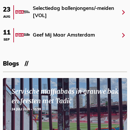
Selectiedag ballenjongens/-meiden
23
[VOL]
AUG
11
Geef Mij Maar Amsterdam
SEP
Blogs
Servische maffiabaas in grauwe bak
en feesten met Tadic
24 JULI 2026 - 11:59