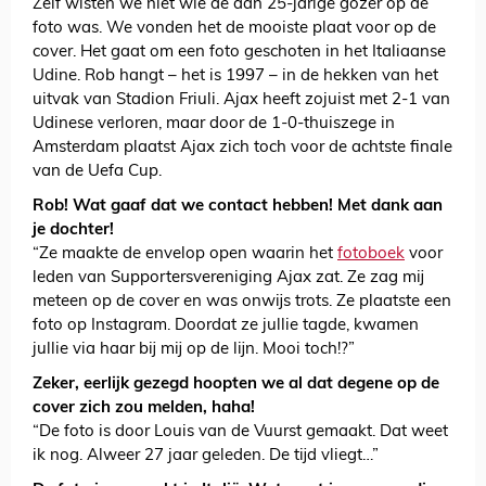
Zelf wisten we niet wie de dan 25-jarige gozer op de
foto was. We vonden het de mooiste plaat voor op de
cover. Het gaat om een foto geschoten in het Italiaanse
Udine. Rob hangt – het is 1997 – in de hekken van het
uitvak van Stadion Friuli. Ajax heeft zojuist met 2-1 van
Udinese verloren, maar door de 1-0-thuiszege in
Amsterdam plaatst Ajax zich toch voor de achtste finale
van de Uefa Cup.
Rob! Wat gaaf dat we contact hebben! Met dank aan
je dochter!
“Ze maakte de envelop open waarin het
fotoboek
voor
leden van Supportersvereniging Ajax zat. Ze zag mij
meteen op de cover en was onwijs trots. Ze plaatste een
foto op Instagram. Doordat ze jullie tagde, kwamen
jullie via haar bij mij op de lijn. Mooi toch!?”
Zeker, eerlijk gezegd hoopten we al dat degene op de
cover zich zou melden, haha!
“De foto is door Louis van de Vuurst gemaakt. Dat weet
ik nog. Alweer 27 jaar geleden. De tijd vliegt…”