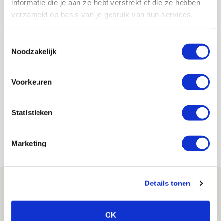
informatie die je aan ze hebt verstrekt of die ze hebben
AANBEVOLEN
verzameld op basis van je gebruik van hun services.
Deel jouw tofste supportersfoto
en maak kans op gesigneerd
Ajaxshirt!
Toestemmingsselectie
Noodzakelijk
Floris Roos
Voorkeuren
Bekijk alle berichten van Floris Roos
Statistieken
Net binnen //
Marketing
Brandt: ‘Ajax en Cruijff bleven door
Details tonen
mijn hoofd spoken’
07 AUGUSTUS 2026 - 20:02
OK