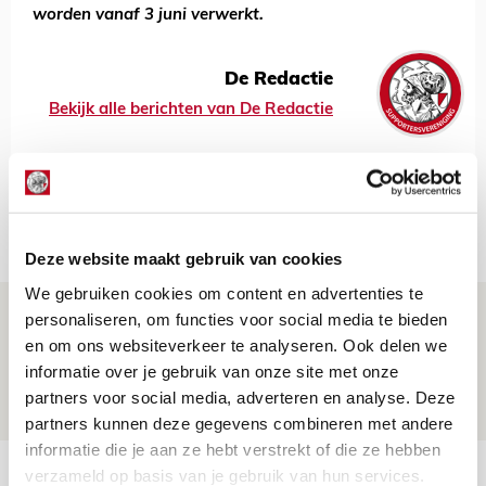
worden vanaf 3 juni verwerkt.
De Redactie
Bekijk alle berichten van De Redactie
Net binnen //
Deze website maakt gebruik van cookies
We gebruiken cookies om content en advertenties te
Drie dingen die je moet weten over
personaliseren, om functies voor social media te bieden
Ajax - Shelbourne
en om ons websiteverkeer te analyseren. Ook delen we
informatie over je gebruik van onze site met onze
06 AUGUSTUS 2026 - 09:33
partners voor social media, adverteren en analyse. Deze
NIEUWS
partners kunnen deze gegevens combineren met andere
informatie die je aan ze hebt verstrekt of die ze hebben
Ter Stegen over uitdagingen en
verzameld op basis van je gebruik van hun services.