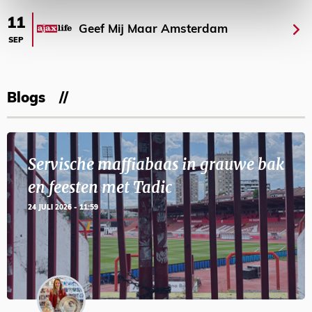
11
Geef Mij Maar Amsterdam
SEP
Blogs
Servische maffiabaas in grauwe bak
en feesten met Tadic
24 JULI 2026 - 11:59