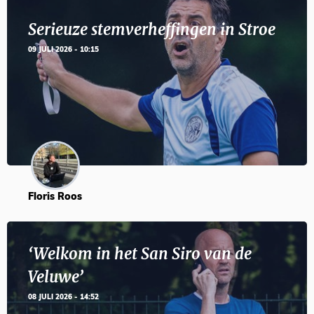
Serieuze stemverheffingen in Stroe
09 JULI 2026 - 10:15
Floris Roos
‘Welkom in het San Siro van de
Veluwe’
08 JULI 2026 - 14:52