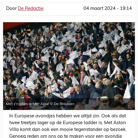
Door
De Redactie
04 maart 2024 - 19:14
Met z’n allen achter Ajax! © De Brouwer
In Europese avondjes hebben we altijd zin. Ook als dat
twee treetjes lager op de Europese ladder is. Met Aston
Villa komt dan ook een mooie tegenstander op bezoek.
Genoeg reden om ons op te maken voor een avondje