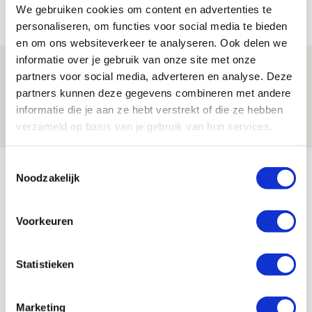
We gebruiken cookies om content en advertenties te
06 AUGUSTUS 2026 - 23:43
personaliseren, om functies voor social media te bieden
NIEUWS
en om ons websiteverkeer te analyseren. Ook delen we
informatie over je gebruik van onze site met onze
Ajax zet Shelbourne eenvoudig opzij en
partners voor social media, adverteren en analyse. Deze
reist met vertrouwen naar Dublin
partners kunnen deze gegevens combineren met andere
informatie die je aan ze hebt verstrekt of die ze hebben
06 AUGUSTUS 2026 - 21:52
verzameld op basis van je gebruik van hun services.
NIEUWS
Bekijk meer
Toestemmingsselectie
Noodzakelijk
AGENDA
Voorkeuren
Selectiedag ballenjongens/-meiden
23
[VOL]
AUG
Statistieken
11
Geef Mij Maar Amsterdam
Marketing
SEP