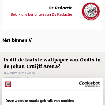
De Redactie
Bekijk alle berichten van De Redactie
Net binnen //
Is dit de laatste wallpaper van Godts in
de Johan Cruijff Arena?
07 AUGUSTUS 2026 - 00:36
NIEUWS
Trotse Klaassen: ‘Vierhonderd duels
voor mijn club is heel speciaal’
Deze website maakt gebruik van cookies