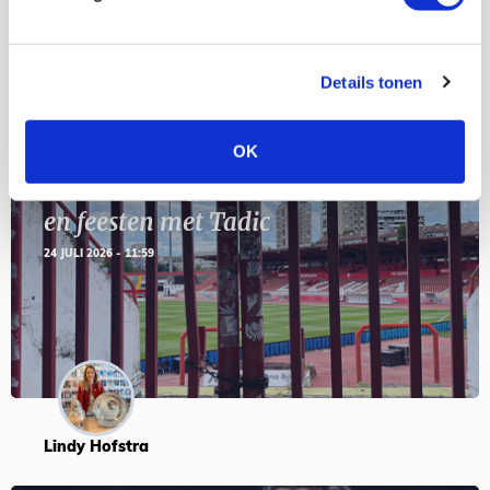
Blogs
Details tonen
OK
Servische maffiabaas in grauwe bak
en feesten met Tadic
24 JULI 2026 - 11:59
Lindy Hofstra