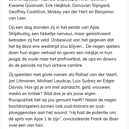
Kwame Quansah, Erik Heijblok, Donovan Slijngard,
Geoffrey Castillion, Mickey van der Hart en Benjamin
van Leer.
Op een dag stonden zij in het eerste van Ajax.
Strijdlustig, een tikkeltje nerveus, maar gemotiveerd
betraden zij het veld. Onbewust van het gegeven dat
het bij deze ene wedstrijd zou blijven… De negen spelers
doen hun eigen verhaal en geven een inkijkje in hun
jeugd, de route naar het profvoetbal, de ups en downs
én de periode na hun actieve carrière.
Zij speelden met grote namen als Rafael van der Vaart,
Jari Litmanen, Michael Laudrup, Luis Suárez en Edgar
Davids. Hoe ga je om met aandacht, geld, vrouwen,
media en kritiek? Wat doe je als jouw eigen
thuispubliek het op jou gemunt heeft? Naast de negen
hoofdrolspelers komen ook oud-trainers en oud-
ploeggenoten aan het woord. “Hij had de potentie om
dé spits van Ajax 1 te zijn”, concludeerde Frank de Boer
over een van hen.