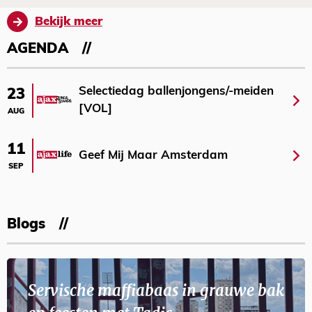
Bekijk meer
AGENDA
Selectiedag ballenjongens/-meiden
23
[VOL]
AUG
11
Geef Mij Maar Amsterdam
SEP
Blogs
Servische maffiabaas in grauwe bak