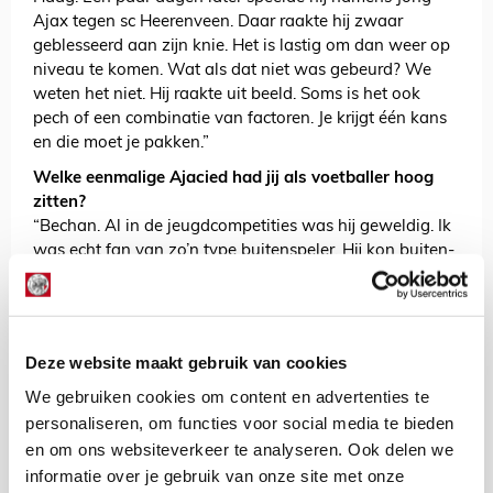
Ajax tegen sc Heerenveen. Daar raakte hij zwaar
geblesseerd aan zijn knie. Het is lastig om dan weer op
niveau te komen. Wat als dat niet was gebeurd? We
weten het niet. Hij raakte uit beeld. Soms is het ook
pech of een combinatie van factoren. Je krijgt één kans
en die moet je pakken.”
Welke eenmalige Ajacied had jij als voetballer hoog
zitten?
“Bechan. Al in de jeugdcompetities was hij geweldig. Ik
was echt fan van zo’n type buitenspeler. Hij kon buiten-
en binnendoor passeren en spelen vanaf de linker- en
rechterkant. Hij was technisch vaardig, snel en had
goede looks. Het bleef bij die ene uitwedstrijd in
Nijmegen tegen NEC. Quansah – die andere eenmalige
Deze website maakt gebruik van cookies
Ajacied – viel nog voor hem in toen.”
We gebruiken cookies om content en advertenties te
Wie is jouw favoriete eenmalige Ajacied en waarom?
personaliseren, om functies voor social media te bieden
“Ik vond het plezierig om met alle negen mannen te
en om ons websiteverkeer te analyseren. Ook delen we
praten. Ik vind ze alle negen net zo bijzonder. Als ik
informatie over je gebruik van onze site met onze
puur kijk naar de gesprekken, dan noem ik Heijblok en