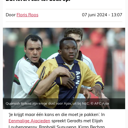
Door
Floris Roos
07 juni 2024 - 13:07
Quansah tijdens zijn enige duel voor Ajax, uit bij NEC. © AFC Ajax
‘Je krijgt maar één kans en die moet je pakken’. In
Eenmalige Ajacieden
spreekt Geradts met Elijah
Louhenapessy, Raphaël Supusepa, Kiran Bechan,