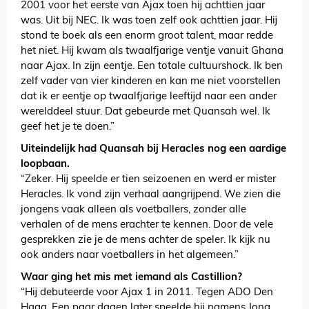
2001 voor het eerste van Ajax toen hij achttien jaar
was. Uit bij NEC. Ik was toen zelf ook achttien jaar. Hij
stond te boek als een enorm groot talent, maar redde
het niet. Hij kwam als twaalfjarige ventje vanuit Ghana
naar Ajax. In zijn eentje. Een totale cultuurshock. Ik ben
zelf vader van vier kinderen en kan me niet voorstellen
dat ik er eentje op twaalfjarige leeftijd naar een ander
werelddeel stuur. Dat gebeurde met Quansah wel. Ik
geef het je te doen.”
Uiteindelijk had Quansah bij Heracles nog een aardige
loopbaan.
“Zeker. Hij speelde er tien seizoenen en werd er mister
Heracles. Ik vond zijn verhaal aangrijpend. We zien die
jongens vaak alleen als voetballers, zonder alle
verhalen of de mens erachter te kennen. Door de vele
gesprekken zie je de mens achter de speler. Ik kijk nu
ook anders naar voetballers in het algemeen.”
Waar ging het mis met iemand als Castillion?
“Hij debuteerde voor Ajax 1 in 2011. Tegen ADO Den
Haag. Een paar dagen later speelde hij namens Jong