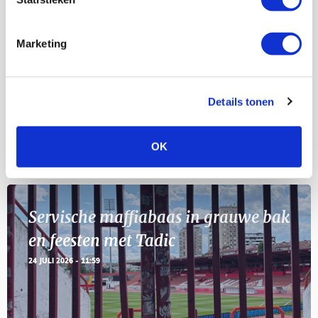
Selectiedag ballenjongens/-meiden
23
[VOL]
AUG
Marketing
11
Geef Mij Maar Amsterdam
SEP
Details tonen
OK
BLOGS
Servische maffiabaas in grauwe bak
en feesten met Tadic
24 JULI 2026 - 11:59