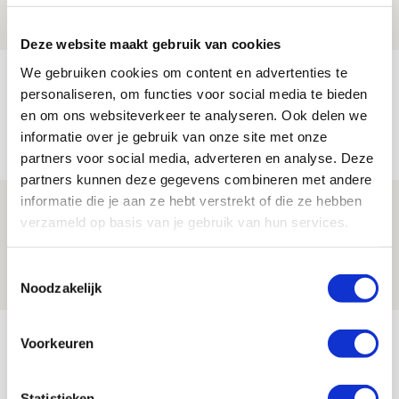
08 AUGUSTUS 2026 - 12:32
NIEUWS
Deze website maakt gebruik van cookies
We gebruiken cookies om content en advertenties te
Míchels elf: met welke formatie begin
personaliseren, om functies voor social media te bieden
jij aan nieuw eredivisieseizoen?
en om ons websiteverkeer te analyseren. Ook delen we
08 AUGUSTUS 2026 - 11:34
informatie over je gebruik van onze site met onze
NIEUWS
partners voor social media, adverteren en analyse. Deze
partners kunnen deze gegevens combineren met andere
informatie die je aan ze hebt verstrekt of die ze hebben
Spelen bij Jong Ajax of Ajax 1? Dat
verzameld op basis van je gebruik van hun services.
maakt Abdalla ‘geen reet’ uit
08 AUGUSTUS 2026 - 10:04
Toestemmingsselectie
NIEUWS
Noodzakelijk
Bekijk meer
Voorkeuren
AGENDA
Statistieken