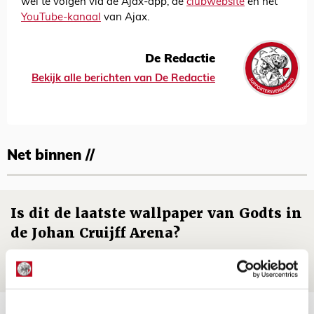
wel te volgen via de Ajax-app, de
clubwebsite
en het
YouTube-kanaal
van Ajax.
De Redactie
Bekijk alle berichten van De Redactie
Net binnen //
Is dit de laatste wallpaper van Godts in
de Johan Cruijff Arena?
07 AUGUSTUS 2026 - 00:36
NIEUWS