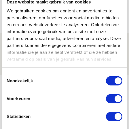
Trotse Klaassen: ‘Vierhonderd duels
Deze website maakt gebruik van cookies
voor mijn club is heel speciaal’
We gebruiken cookies om content en advertenties te
personaliseren, om functies voor social media te bieden
06 AUGUSTUS 2026 - 23:43
en om ons websiteverkeer te analyseren. Ook delen we
NIEUWS
informatie over je gebruik van onze site met onze
partners voor social media, adverteren en analyse. Deze
Ajax zet Shelbourne eenvoudig opzij en
partners kunnen deze gegevens combineren met andere
reist met vertrouwen naar Dublin
informatie die je aan ze hebt verstrekt of die ze hebben
verzameld op basis van je gebruik van hun services.
06 AUGUSTUS 2026 - 21:52
NIEUWS
Toestemmingsselectie
Noodzakelijk
Bekijk meer
AGENDA
Voorkeuren
Selectiedag ballenjongens/-meiden
23
Statistieken
[VOL]
AUG