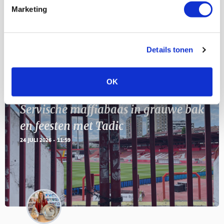
11
Marketing
Geef Mij Maar Amsterdam
SEP
Details tonen
Blogs
OK
Servische maffiabaas in grauwe bak
en feesten met Tadic
24 JULI 2026 - 11:59