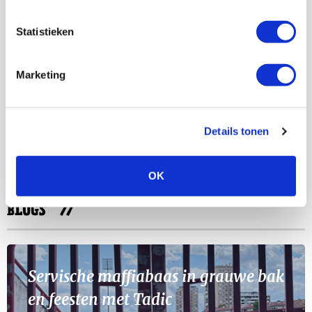
Bekijk meer
Statistieken
AGENDA
Marketing
Selectiedag ballenjongens/-meiden
23
[VOL]
AUG
Details tonen
11
Geef Mij Maar Amsterdam
SEP
OK
BLOGS
Servische maffiabaas in grauwe bak
en feesten met Tadic