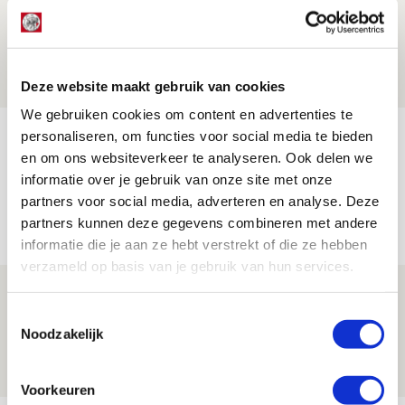
Brandt: ‘Ajax en Cruijff bleven door
mijn hoofd spoken’
07 AUGUSTUS 2026 - 20:02
NIEUWS
Deze website maakt gebruik van cookies
We gebruiken cookies om content en advertenties te
Míchel geeft blessure-update en
personaliseren, om functies voor social media te bieden
en om ons websiteverkeer te analyseren. Ook delen we
spreekt over Godts, Baas en
informatie over je gebruik van onze site met onze
aanwinsten
partners voor social media, adverteren en analyse. Deze
07 AUGUSTUS 2026 - 14:13
partners kunnen deze gegevens combineren met andere
NIEUWS
informatie die je aan ze hebt verstrekt of die ze hebben
verzameld op basis van je gebruik van hun services.
Volop enthousiasme in fotoverslag van
Toestemmingsselectie
Europees treffen met Shelbourne
Noodzakelijk
07 AUGUSTUS 2026 - 09:00
FOTOVERSLAG
Voorkeuren