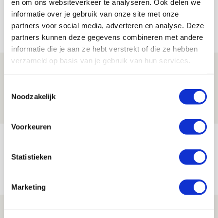
en om ons websiteverkeer te analyseren. Ook delen we
informatie over je gebruik van onze site met onze
partners voor social media, adverteren en analyse. Deze
Net binnen //
partners kunnen deze gegevens combineren met andere
informatie die je aan ze hebt verstrekt of die ze hebben
verzameld op basis van je gebruik van hun services.
Míchel niet blij met resultaat en spel
na rust: ‘De focus nam af’
Toestemmingsselectie
Noodzakelijk
07 AUGUSTUS 2026 - 08:30
NIEUWS
Voorkeuren
Is dit de laatste wallpaper van Godts in
de Johan Cruijff Arena?
Statistieken
07 AUGUSTUS 2026 - 00:36
NIEUWS
Marketing
Trotse Klaassen: ‘Vierhonderd duels