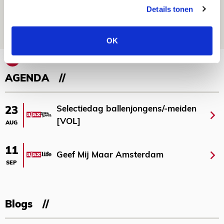
voor mijn club is heel speciaal’
Details tonen
06 AUGUSTUS 2026 - 23:43
NIEUWS
OK
Bekijk meer
AGENDA
Selectiedag ballenjongens/-meiden
23
[VOL]
AUG
11
Geef Mij Maar Amsterdam
SEP
Blogs