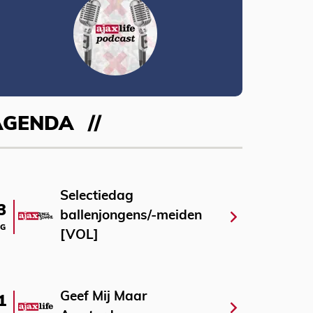
AGENDA
Selectiedag
3
ballenjongens/-meiden
G
[VOL]
Geef Mij Maar
1