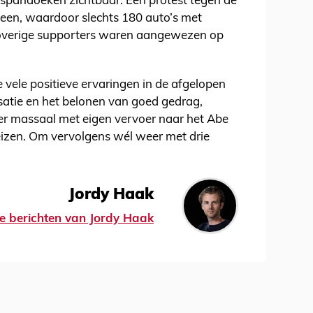
n spandoeken zichtbaar. Een protest tegen de
een, waardoor slechts 180 auto’s met
overige supporters waren aangewezen op
e vele positieve ervaringen in de afgelopen
isatie en het belonen van goed gedrag,
r massaal met eigen vervoer naar het Abe
eizen. Om vervolgens wél weer met drie
Jordy Haak
lle berichten van Jordy Haak