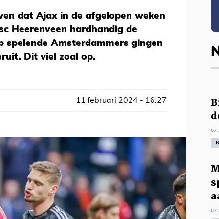
en dat Ajax in de afgelopen weken
 sc Heerenveen hardhandig de
lap spelende Amsterdammers gingen
N
uit. Dit viel zoal op.
B
11 februari 2024 - 16:27
d
07 
N
M
s
a
07 