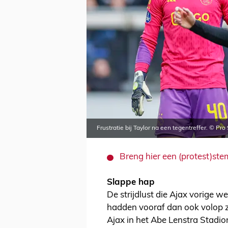
Frustratie bij Taylor na een tegentreffer. © Pro
Breng hier een (protest)ste
Slappe hap
De strijdlust die Ajax vorige 
hadden vooraf dan ook volop z
Ajax in het Abe Lenstra Stadion