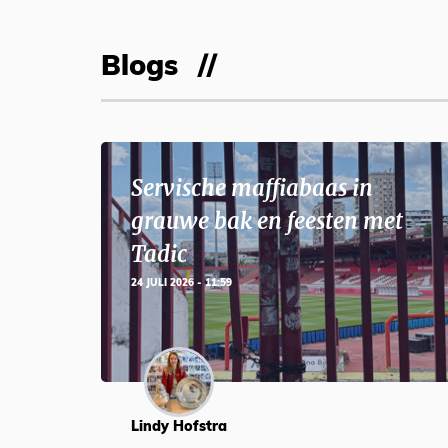
Blogs
Servische maffiabaas in
grauwe bak en feesten met
Tadic
24 JULI 2026 - 11:59
Lindy Hofstra