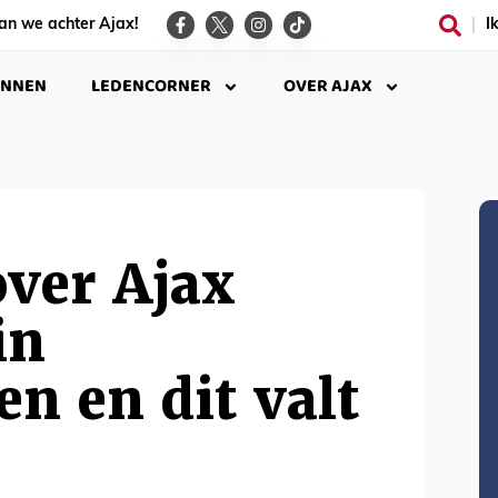
an we achter Ajax!
I
INNEN
LEDENCORNER
OVER AJAX
over Ajax
in
n en dit valt