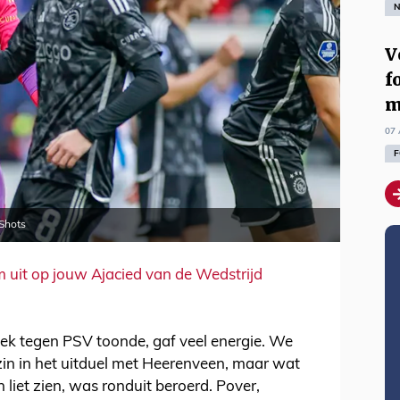
N
V
f
m
07 
F
 Shots
m uit op jouw Ajacied van de Wedstrijd
week tegen PSV toonde, gaf veel energie. We
in in het uitduel met Heerenveen, maar wat
 liet zien, was ronduit beroerd. Pover,