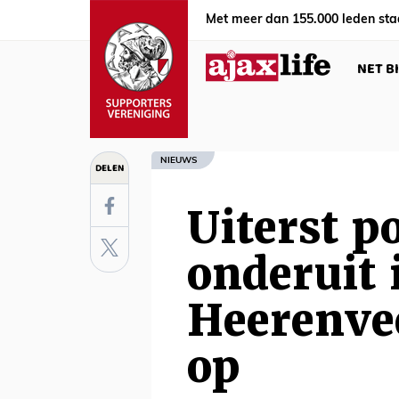
Met meer dan 155.000 leden sta
NET B
NIEUWS
DELEN
Uiterst p
onderuit 
Heerenvee
op