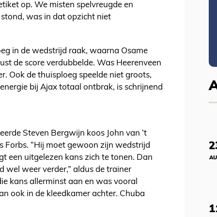
 etiket op. We misten spelvreugde en
0 stond, was in dat opzicht niet
oeg in de wedstrijd raak, waarna Osame
rust de score verdubbelde. Was Heerenveen
r. Ook de thuisploeg speelde niet groots,
nergie bij Ajax totaal ontbrak, is schrijnend
seerde Steven Bergwijn koos John van ‘t
2
s Forbs.
“Hij moet gewoon zijn wedstrijd
ijgt een uitgelezen kans zich te tonen. Dan
AU
d wel weer verder,” aldus de trainer
die kans allerminst aan en was vooral
 dan ook in de kleedkamer achter. Chuba
1