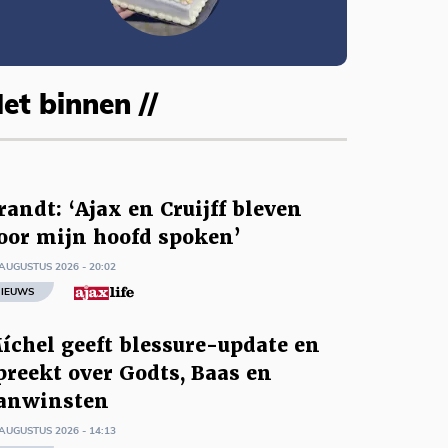
et binnen //
randt: ‘Ajax en Cruijff bleven
oor mijn hoofd spoken’
AUGUSTUS 2026 - 20:02
IEUWS
íchel geeft blessure-update en
preekt over Godts, Baas en
anwinsten
AUGUSTUS 2026 - 14:13