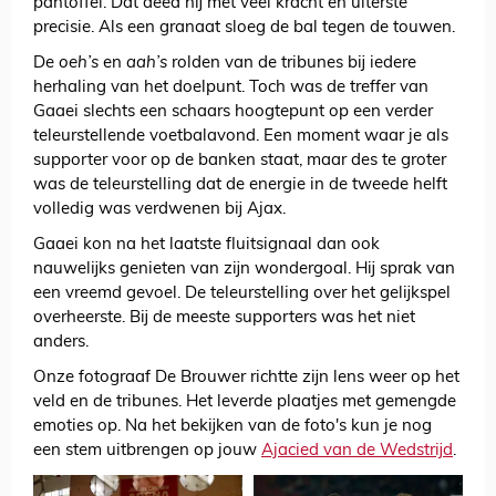
pantoffel. Dat deed hij met veel kracht en uiterste
precisie. Als een granaat sloeg de bal tegen de touwen.
De
oeh’s
en
aah’s
rolden van de tribunes bij iedere
herhaling van het doelpunt. Toch was de treffer van
Gaaei slechts een schaars hoogtepunt op een verder
teleurstellende voetbalavond. Een moment waar je als
supporter voor op de banken staat, maar des te groter
was de teleurstelling dat de energie in de tweede helft
volledig was verdwenen bij Ajax.
Gaaei kon na het laatste fluitsignaal dan ook
nauwelijks genieten van zijn wondergoal. Hij sprak van
een vreemd gevoel. De teleurstelling over het gelijkspel
overheerste. Bij de meeste supporters was het niet
anders.
Onze fotograaf De Brouwer richtte zijn lens weer op het
veld en de tribunes. Het leverde plaatjes met gemengde
emoties op. Na het bekijken van de foto's kun je nog
een stem uitbrengen op jouw
Ajacied van de Wedstrijd
.