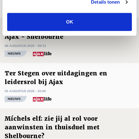
Details tonen
Net binnen //
OK
Drie dingen die je moet weten over
Ajax - Shelbourne
06 AUGUSTUS 2026 - 09:33
NIEUWS
Ter Stegen over uitdagingen en
leidersrol bij Ajax
05 AUGUSTUS 2026 - 20:00
NIEUWS
Míchels elf: zie jij al rol voor
aanwinsten in thuisduel met
Shelbourne?