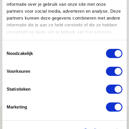
informatie over je gebruik van onze site met onze
partners voor social media, adverteren en analyse. Deze
Taylor spreekt over cruciale meters
partners kunnen deze gegevens combineren met andere
en Gaaei is chagrijnig na
informatie die je aan ze hebt verstrekt of die ze hebben
wereldgoal
verzameld op basis van je gebruik van hun services.
05 december 2024 - 10:12
Toestemmingsselectie
Even dacht Anton Gaaei dat hij wel eens de man
Noodzakelijk
van de avond kon worden. Zijn treffer was
wonderschoon, maar de Deen zag hoe zijn ploeg
Voorkeuren
na rust totaal inkakte. De gelijkmaker van FC
Utrecht kon haast niet uitblijven en kwam er ook:
2-2.
Statistieken
Marketing