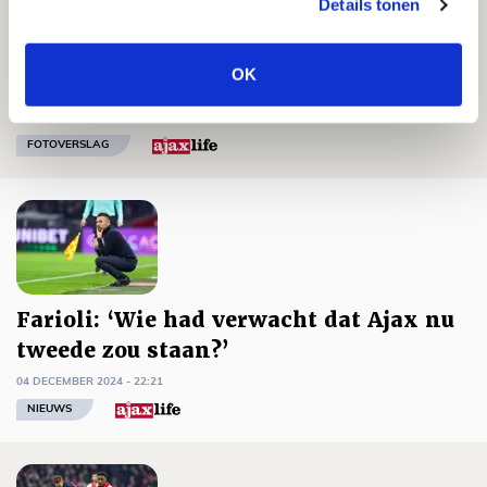
Details tonen
Wonderschone pegel Gaaei verliest
OK
glans door gelijkspel tegen FC Utrecht
05 DECEMBER 2024 - 09:35
FOTOVERSLAG
Farioli: ‘Wie had verwacht dat Ajax nu
tweede zou staan?’
04 DECEMBER 2024 - 22:21
NIEUWS