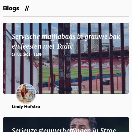
Blogs
Servische maffiabaas in grauwe bak
en feesten met Tadic
24 JULI 2026 - 11:59
Lindy Hofstra
Serieuze stemverheffingen in Stroe