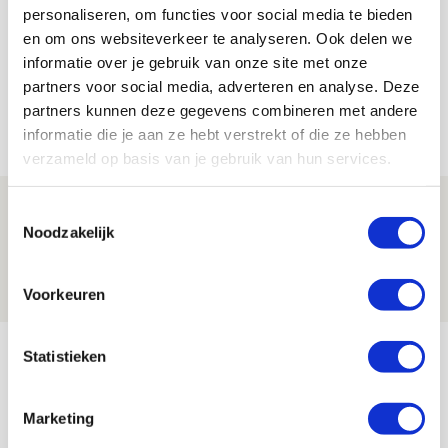
personaliseren, om functies voor social media te bieden
Bekijk alle berichten van Lindy Hofstra
en om ons websiteverkeer te analyseren. Ook delen we
informatie over je gebruik van onze site met onze
partners voor social media, adverteren en analyse. Deze
partners kunnen deze gegevens combineren met andere
Net binnen //
informatie die je aan ze hebt verstrekt of die ze hebben
verzameld op basis van je gebruik van hun services.
Volop enthousiasme in fotoverslag van
Toestemmingsselectie
Noodzakelijk
Europees treffen met Shelbourne
07 AUGUSTUS 2026 - 09:00
Voorkeuren
FOTOVERSLAG
Míchel niet blij met resultaat en spel
Statistieken
na rust: ‘De focus nam af’
07 AUGUSTUS 2026 - 08:30
Marketing
NIEUWS