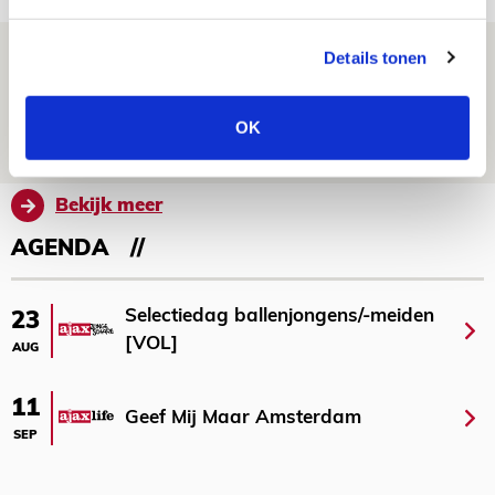
Is dit de laatste wallpaper van Godts in
Details tonen
de Johan Cruijff Arena?
07 AUGUSTUS 2026 - 00:36
OK
NIEUWS
Bekijk meer
AGENDA
Selectiedag ballenjongens/-meiden
23
[VOL]
AUG
11
Geef Mij Maar Amsterdam
SEP