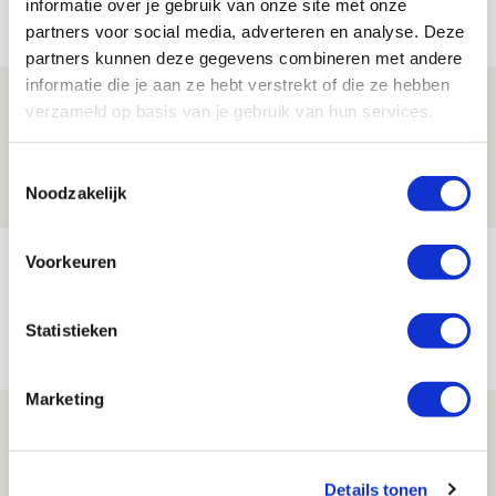
informatie over je gebruik van onze site met onze
Net binnen //
partners voor social media, adverteren en analyse. Deze
partners kunnen deze gegevens combineren met andere
informatie die je aan ze hebt verstrekt of die ze hebben
Drie dingen die je moet weten over PEC
verzameld op basis van je gebruik van hun services.
Zwolle - Ajax
08 AUGUSTUS 2026 - 12:32
Toestemmingsselectie
Noodzakelijk
NIEUWS
Míchels elf: met welke formatie begin
Voorkeuren
jij aan nieuw eredivisieseizoen?
Statistieken
08 AUGUSTUS 2026 - 11:34
NIEUWS
Marketing
Spelen bij Jong Ajax of Ajax 1? Dat
maakt Abdalla ‘geen reet’ uit
Details tonen
08 AUGUSTUS 2026 - 10:04