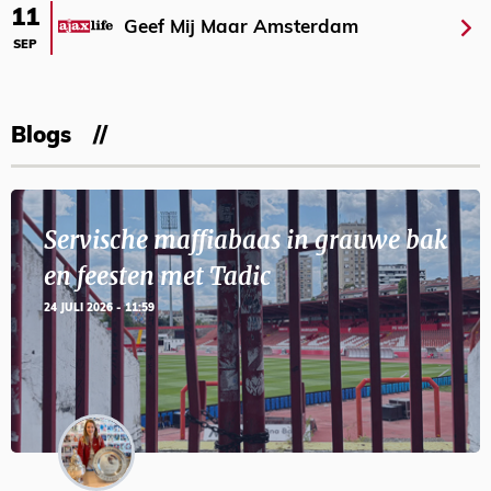
11
Geef Mij Maar Amsterdam
SEP
Blogs
Servische maffiabaas in grauwe bak
en feesten met Tadic
24 JULI 2026 - 11:59