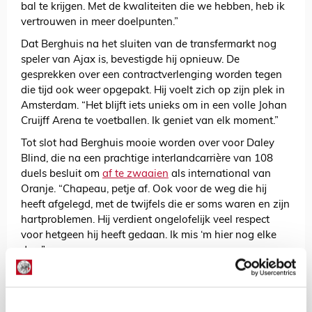
bal te krijgen. Met de kwaliteiten die we hebben, heb ik
vertrouwen in meer doelpunten.”
Dat Berghuis na het sluiten van de transfermarkt nog
speler van Ajax is, bevestigde hij opnieuw. De
gesprekken over een contractverlenging worden tegen
die tijd ook weer opgepakt. Hij voelt zich op zijn plek in
Amsterdam. “Het blijft iets unieks om in een volle Johan
Cruijff Arena te voetballen. Ik geniet van elk moment.”
Tot slot had Berghuis mooie worden over voor Daley
Blind, die na een prachtige interlandcarrière van 108
duels besluit om
af te zwaaien
als international van
Oranje. “Chapeau, petje af. Ook voor de weg die hij
heeft afgelegd, met de twijfels die er soms waren en zijn
hartproblemen. Hij verdient ongelofelijk veel respect
voor hetgeen hij heeft gedaan. Ik mis ‘m hier nog elke
dag.”
AANBEVOLEN
Farioli weerlegt kritiek op
opstelling: ‘Ik start altijd met