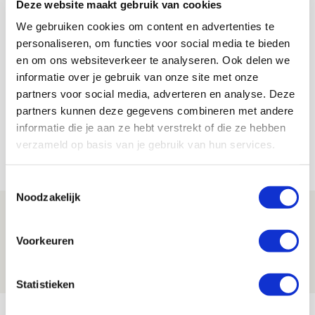
Deze website maakt gebruik van cookies
de beste elf’
We gebruiken cookies om content en advertenties te
personaliseren, om functies voor social media te bieden
Lindy Hofstra
en om ons websiteverkeer te analyseren. Ook delen we
informatie over je gebruik van onze site met onze
Bekijk alle berichten van Lindy Hofstra
partners voor social media, adverteren en analyse. Deze
partners kunnen deze gegevens combineren met andere
informatie die je aan ze hebt verstrekt of die ze hebben
verzameld op basis van je gebruik van hun services.
Net binnen //
Toestemmingsselectie
Noodzakelijk
Word ballenjongen of -meid bij Jong
Ajax - Helmond Sport!
Voorkeuren
06 AUGUSTUS 2026 - 13:13
PRIJSVRAAG
Statistieken