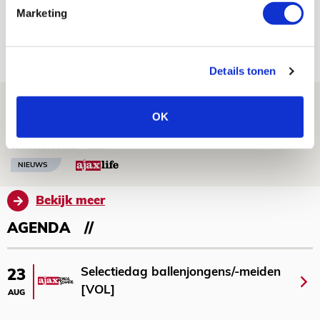
Reis jij als mascotte mee naar uitduel
Marketing
met Telstar?
06 AUGUSTUS 2026 - 13:04
PRIJSVRAAG
Details tonen
Drie dingen die je moet weten over
OK
Ajax - Shelbourne
06 AUGUSTUS 2026 - 09:33
NIEUWS
Bekijk meer
AGENDA
Selectiedag ballenjongens/-meiden
23
[VOL]
AUG