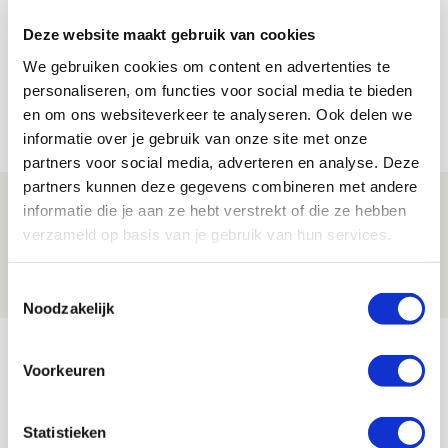
Reisverslag PEC-uit: geregisseerde
Deze website maakt gebruik van cookies
operatie onderweg naar
We gebruiken cookies om content en advertenties te
‘voetbaltempel’
personaliseren, om functies voor social media te bieden
en om ons websiteverkeer te analyseren. Ook delen we
09 AUGUSTUS 2026 - 18:53
informatie over je gebruik van onze site met onze
BLOG
partners voor social media, adverteren en analyse. Deze
partners kunnen deze gegevens combineren met andere
Brandt heeft veel vertrouwen in Ajax
informatie die je aan ze hebt verstrekt of die ze hebben
dat steeds beter wordt
verzameld op basis van je gebruik van hun services.
09 AUGUSTUS 2026 - 18:14
Toestemmingsselectie
NIEUWS
Noodzakelijk
Bekijk meer
Voorkeuren
AGENDA
Statistieken
Selectiedag ballenjongens/-meiden
23