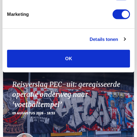
[VOL]
AUG
Marketing
11
Geef Mij Maar Amsterdam
SEP
Details tonen
Blogs
OK
Reisverslag PEC-uit: geregisseerde
operatie onderweg naar
‘voetbaltempel’
09 AUGUSTUS 2026 - 18:53