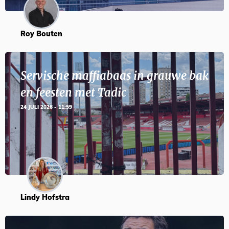
Roy Bouten
Servische maffiabaas in grauwe bak
en feesten met Tadic
24 JULI 2026 - 11:59
Lindy Hofstra