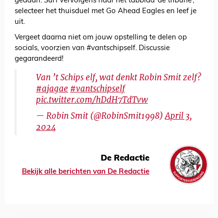
gedaan. Surf vervolgens naar het tabblad ‘de tribune’,
selecteer het thuisduel met Go Ahead Eagles en leef je
uit.
Vergeet daarna niet om jouw opstelling te delen op
socials, voorzien van #vantschipself. Discussie
gegarandeerd!
Van ’t Schips elf, wat denkt Robin Smit zelf?
#ajagae
#vantschipself
pic.twitter.com/hDdH7TdTvw
— Robin Smit (@RobinSmit1998)
April 3,
2024
De Redactie
Bekijk alle berichten van De Redactie