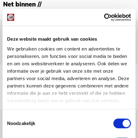
Net binnen //
Drie dingen die je moet weten over PEC
Zwolle - Ajax
Deze website maakt gebruik van cookies
We gebruiken cookies om content en advertenties te
08 AUGUSTUS 2026 - 12:32
personaliseren, om functies voor social media te bieden
NIEUWS
en om ons websiteverkeer te analyseren. Ook delen we
informatie over je gebruik van onze site met onze
Míchels elf: met welke formatie begin
partners voor social media, adverteren en analyse. Deze
jij aan nieuw eredivisieseizoen?
partners kunnen deze gegevens combineren met andere
informatie die je aan ze hebt verstrekt of die ze hebben
08 AUGUSTUS 2026 - 11:34
verzameld op basis van je gebruik van hun services.
NIEUWS
Toestemmingsselectie
Spelen bij Jong Ajax of Ajax 1? Dat
Noodzakelijk
maakt Abdalla ‘geen reet’ uit
08 AUGUSTUS 2026 - 10:04