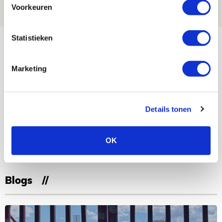
Voorkeuren
NIEUWS
Bekijk meer
Statistieken
AGENDA
Marketing
Selectiedag ballenjongens/-meiden
23
[VOL]
AUG
Details tonen
11
Geef Mij Maar Amsterdam
OK
SEP
Blogs