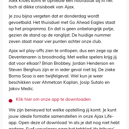
Alex Kroes komt er opnieuw een hoofdstuk bij in het
toch al dikke crisisboek van Ajax.
Je zou bijna vergeten dat er donderdag wordt
gevoetbald. Het thuisduel met Go Ahead Eagles staat
op het programma. En dat is geen onbelangrijk potje,
gezien de stand op de ranglijst. De huidige nummer
zeven staat maar vier punten achter onze club.
Ajax wil play-offs zien te ontlopen, dus een zege op de
Deventenaren is broodnodig. Met welke spelers krijg jij
dat voor elkaar? Brian Brobbey, Jordan Henderson en
Steven Berghuis zijn er in ieder geval niet bij. De zieke
Borna Sosa is een twijfelgeval. Wel kun je weer
beschikken over Ahmetcan Kaplan, Josip Sutalo en
Jakov Medic.
Klik hier om onze app te downloaden
We zijn benieuwd tot welke opstelling jij komt. Je kunt
jouw ideale formatie samenstellen in onze Ajax Life-
app. Open deze of download ‘m als je dat nog niet hebt