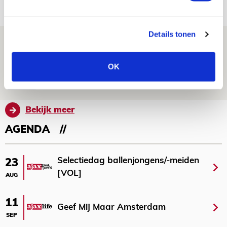
NIEUWS
Details tonen
Spelen bij Jong Ajax of Ajax 1? Dat
maakt Abdalla ‘geen reet’ uit
OK
08 AUGUSTUS 2026 - 10:04
NIEUWS
Bekijk meer
AGENDA
Selectiedag ballenjongens/-meiden
23
[VOL]
AUG
11
Geef Mij Maar Amsterdam
SEP