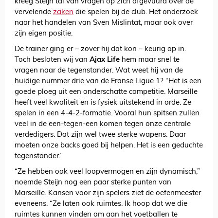
kreeg Steijn tal van vragen op zich afgevuurd over de
vervelende
zaken
die spelen bij de club. Het onderzoek
naar het handelen van Sven Mislintat, maar ook over
zijn eigen positie.
De trainer ging er – zover hij dat kon – keurig op in.
Toch besloten wij van
Ajax Life
hem maar snel te
vragen naar de tegenstander. Wat weet hij van de
huidige nummer drie van de Franse Ligue 1? “Het is een
goede ploeg uit een onderschatte competitie. Marseille
heeft veel kwaliteit en is fysiek uitstekend in orde. Ze
spelen in een 4-4-2-formatie. Vooral hun spitsen zullen
veel in de een-tegen-een komen tegen onze centrale
verdedigers. Dat zijn wel twee sterke wapens. Daar
moeten onze backs goed bij helpen. Het is een geduchte
tegenstander.”
“Ze hebben ook veel loopvermogen en zijn dynamisch,”
noemde Steijn nog een paar sterke punten van
Marseille. Kansen voor zijn spelers ziet de oefenmeester
eveneens. “Ze laten ook ruimtes. Ik hoop dat we die
ruimtes kunnen vinden om aan het voetballen te