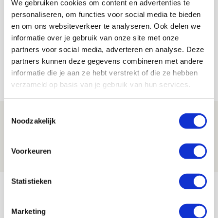
We gebruiken cookies om content en advertenties te
Floris Roos
personaliseren, om functies voor social media te bieden
Bekijk alle berichten van Floris Roos
en om ons websiteverkeer te analyseren. Ook delen we
informatie over je gebruik van onze site met onze
partners voor social media, adverteren en analyse. Deze
partners kunnen deze gegevens combineren met andere
informatie die je aan ze hebt verstrekt of die ze hebben
Net binnen //
verzameld op basis van je gebruik van hun services.
Toestemmingsselectie
Drie dingen die je moet weten over PEC
Noodzakelijk
Zwolle - Ajax
08 AUGUSTUS 2026 - 12:32
Voorkeuren
NIEUWS
Statistieken
Míchels elf: met welke formatie begin
jij aan nieuw eredivisieseizoen?
Marketing
08 AUGUSTUS 2026 - 11:34