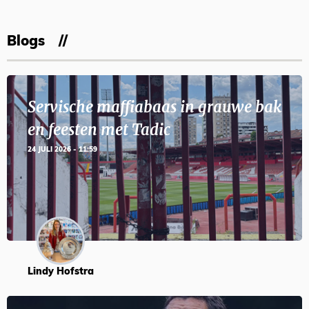
Blogs
Servische maffiabaas in grauwe bak
en feesten met Tadic
24 JULI 2026 - 11:59
Lindy Hofstra