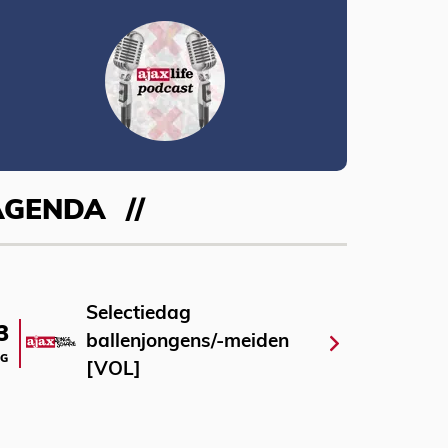
AGENDA
Selectiedag
3
ballenjongens/-meiden
G
[VOL]