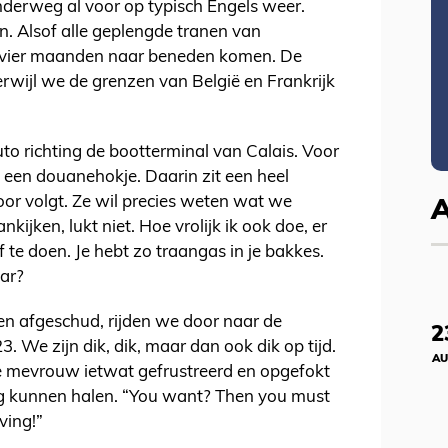
derweg al voor op typisch Engels weer.
. Alsof alle geplengde tranen van
e vier maanden naar beneden komen. De
erwijl we de grenzen van België en Frankrijk
uto richting de bootterminal van Calais. Voor
j een douanehokje. Daarin zit een heel
or volgt. Ze wil precies weten wat we
jken, lukt niet. Hoe vrolijk ik ook doe, er
ef te doen. Je hebt zo traangas in je bakkes.
aar?
 afgeschud, rijden we door naar de
2
 We zijn dik, dik, maar dan ook dik op tijd.
AU
de mevrouw ietwat gefrustreerd en opgefokt
og kunnen halen. “You want? Then you must
ving!”