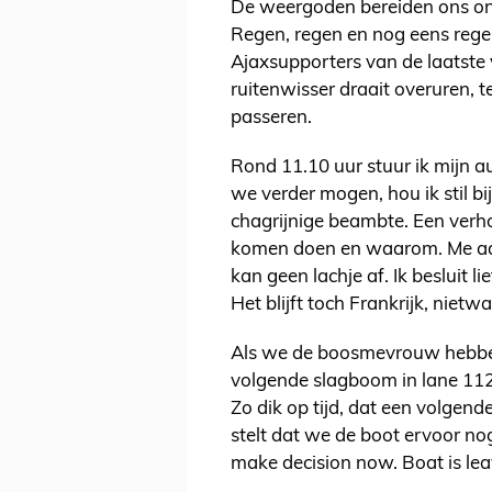
De weergoden bereiden ons on
Regen, regen en nog eens regen
Ajaxsupporters van de laatst
ruitenwisser draait overuren, t
passeren.
Rond 11.10 uur stuur ik mijn a
we verder mogen, hou ik stil bi
chagrijnige beambte. Een verho
komen doen en waarom. Me aanki
kan geen lachje af. Ik besluit li
Het blijft toch Frankrijk, nietw
Als we de boosmevrouw hebben
volgende slagboom in lane 1123.
Zo dik op tijd, dat een volgen
stelt dat we de boot ervoor n
make decision now. Boat is lea