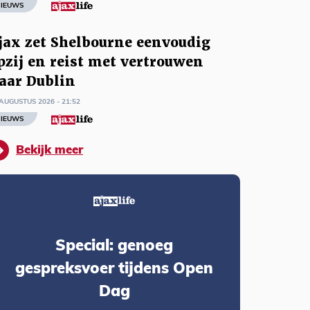
IEUWS
jax zet Shelbourne eenvoudig
pzij en reist met vertrouwen
aar Dublin
AUGUSTUS 2026 - 21:52
IEUWS
Bekijk meer
Special: genoeg
gespreksvoer tijdens Open
Dag