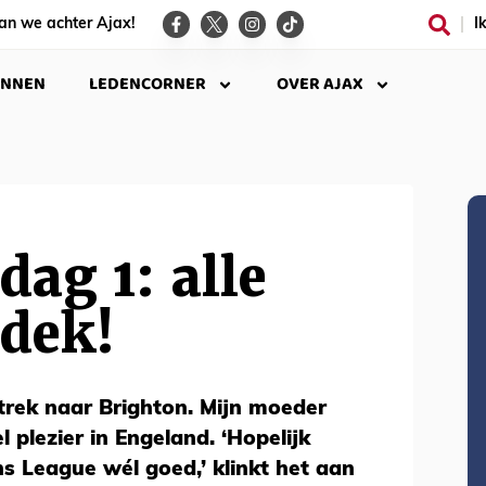
an we achter Ajax!
I
INNEN
LEDENCORNER
OVER AJAX
dag 1: alle
 dek!
trek naar Brighton. Mijn moeder
 plezier in Engeland. ‘Hopelijk
s League wél goed,’ klinkt het aan