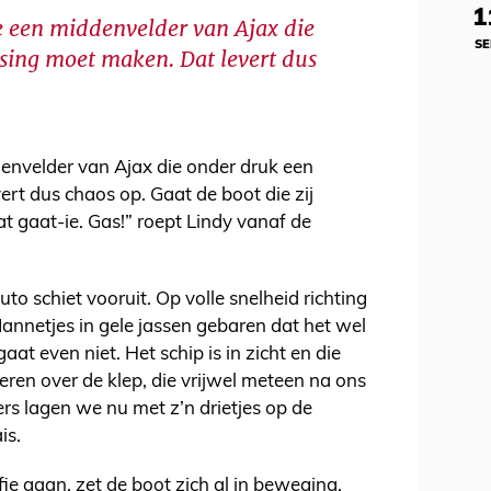
1
me een middenvelder van Ajax die
SE
ssing moet maken. Dat levert dus
denvelder van Ajax die onder druk een
ert dus chaos op. Gaat de boot die zij
t gaat-ie. Gas!” roept Lindy vanaf de
o schiet vooruit. Op volle snelheid richting
annetjes in gele jassen gebaren dat het wel
t even niet. Het schip is in zicht en die
ren over de klep, die vrijwel meteen na ons
ders lagen we nu met z’n drietjes op de
is.
fie gaan, zet de boot zich al in beweging.