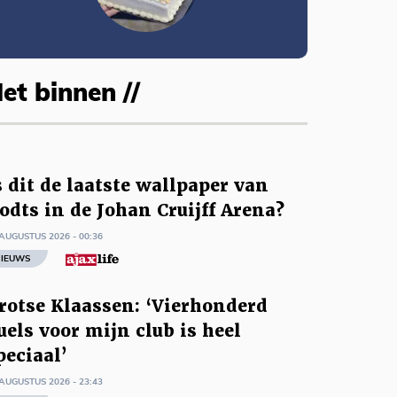
et binnen //
s dit de laatste wallpaper van
odts in de Johan Cruijff Arena?
AUGUSTUS 2026 - 00:36
IEUWS
rotse Klaassen: ‘Vierhonderd
uels voor mijn club is heel
peciaal’
AUGUSTUS 2026 - 23:43