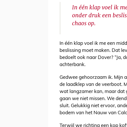
In één klap voel ik 
onder druk een besli
chaos op.
In één klap voel ik me een mid
beslissing moet maken. Dat lev
bedoelt ook naar Dover? “Ja, da
achterbank.
Gedwee gehoorzaam ik. Mijn aut
de laadklep van de veerboot. M
wat langzamer kan, maar dat gaa
gaan we niet missen. We dende
sluit. Gelukkig niet ervoor, an
bodem van het Nauw van Cala
Terwijl we richting een kop kof