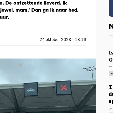
n. De ontzettende lieverd. Ik
kjewel, mam.’ Dan ga ik naar bed.
uur.
N
24 oktober 2023 - 18:16
I
G
07 
N
T
d
s
06 