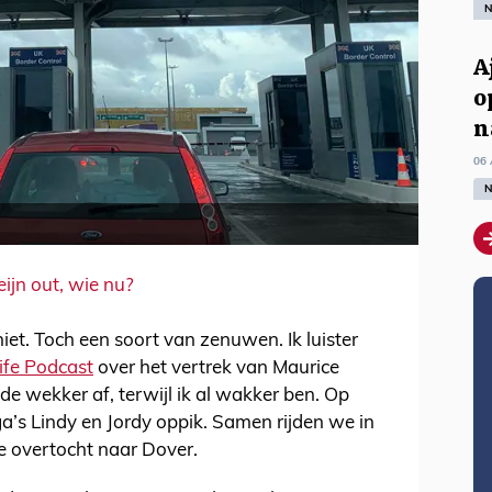
N
A
o
n
06 
N
eijn out, wie nu?
iet. Toch een soort van zenuwen. Ik luister
ife Podcast
over het vertrek van Maurice
de wekker af, terwijl ik al wakker ben. Op
a’s Lindy en Jordy oppik. Samen rijden we in
de overtocht naar Dover.