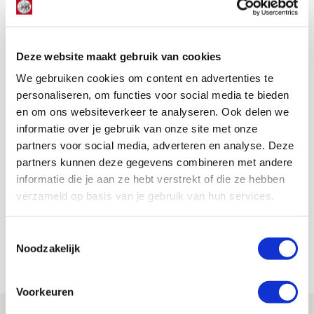
een prachtige aanvoerdersband om de arm, compleet
met de stadskleuren en andreaskruizen. Zijn
vreugdekreten zijn tot in het westen van Roemenië
hoorbaar.
Deze website maakt gebruik van cookies
Dit is het eerste artikel in onze nieuwe rubriek: Stop
We gebruiken cookies om content en advertenties te
de tijd.
Wekelijks pakken we een beeld uit het archief
personaliseren, om functies voor social media te bieden
van fotograaf Ron Richel, rond de eeuwwisseling de
en om ons websiteverkeer te analyseren. Ook delen we
vaste plaatjesmaker van Supportersvereniging Ajax.
informatie over je gebruik van onze site met onze
partners voor social media, adverteren en analyse. Deze
partners kunnen deze gegevens combineren met andere
Erol Erdogan
informatie die je aan ze hebt verstrekt of die ze hebben
Bekijk alle berichten van Erol Erdogan
verzameld op basis van je gebruik van hun services.
Toestemmingsselectie
Noodzakelijk
Net binnen //
Voorkeuren