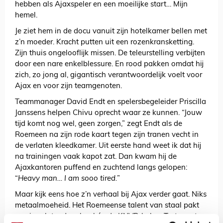
hebben als Ajaxspeler en een moeilijke start… Mijn
hemel.
Je ziet hem in de docu vanuit zijn hotelkamer bellen met
z’n moeder. Kracht putten uit een rozenkransketting.
Zijn thuis ongelooflijk missen. De teleurstelling verbijten
door een nare enkelblessure. En rood pakken omdat hij
zich, zo jong al, gigantisch verantwoordelijk voelt voor
Ajax en voor zijn teamgenoten.
Teammanager David Endt en spelersbegeleider Priscilla
Janssens helpen Chivu oprecht waar ze kunnen. “Jouw
tijd komt nog wel, geen zorgen,” zegt Endt als de
Roemeen na zijn rode kaart tegen zijn tranen vecht in
de verlaten kleedkamer. Uit eerste hand weet ik dat hij
na trainingen vaak kapot zat. Dan kwam hij de
Ajaxkantoren puffend en zuchtend langs gelopen:
“
Heavy man… I am sooo tired.
”
Maar kijk eens hoe z’n verhaal bij Ajax verder gaat. Niks
metaalmoeheid. Het Roemeense talent van staal pakt
een jaar later de schaal én de KNVB-beker. Trots, met