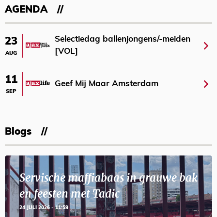
AGENDA
Selectiedag ballenjongens/-meiden
23
[VOL]
AUG
11
Geef Mij Maar Amsterdam
SEP
Blogs
Servische maffiabaas in grauwe bak
en feesten met Tadic
24 JULI 2026 - 11:59