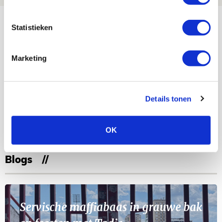
Bekijk meer
Statistieken
AGENDA
Marketing
Selectiedag ballenjongens/-meiden
23
[VOL]
AUG
Details tonen
11
Geef Mij Maar Amsterdam
SEP
OK
Blogs
Servische maffiabaas in grauwe bak