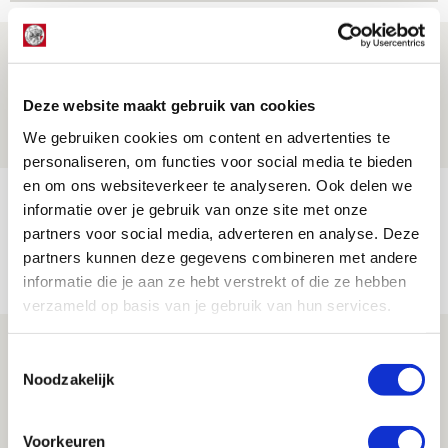
Drie dingen die je moet weten over PEC
Zwolle - Ajax
Deze website maakt gebruik van cookies
08 AUGUSTUS 2026 - 12:32
We gebruiken cookies om content en advertenties te
NIEUWS
personaliseren, om functies voor social media te bieden
en om ons websiteverkeer te analyseren. Ook delen we
Míchels elf: met welke formatie begin
informatie over je gebruik van onze site met onze
jij aan nieuw eredivisieseizoen?
partners voor social media, adverteren en analyse. Deze
partners kunnen deze gegevens combineren met andere
08 AUGUSTUS 2026 - 11:34
informatie die je aan ze hebt verstrekt of die ze hebben
NIEUWS
verzameld op basis van je gebruik van hun services.
Spelen bij Jong Ajax of Ajax 1? Dat
Toestemmingsselectie
maakt Abdalla ‘geen reet’ uit
Noodzakelijk
08 AUGUSTUS 2026 - 10:04
NIEUWS
Voorkeuren