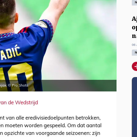
N
A
o
n
06 
N
Ajax. © Pro Shots
van de Wedstrijd
cent van alle eredivisiedoelpunten betrokken,
den moeten worden gespeeld. Om dat aantal
en opzichte van voorgaande seizoenen: zijn