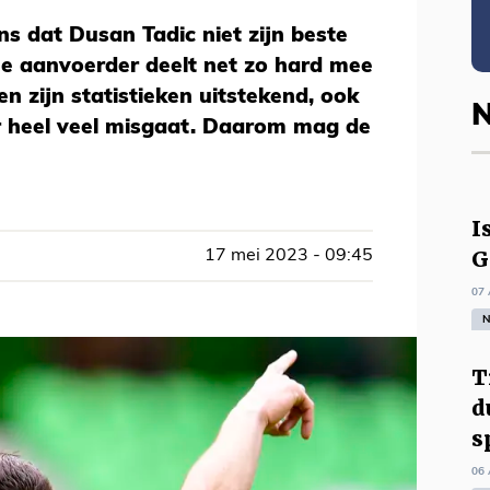
ns dat Dusan Tadic niet zijn beste
 De aanvoerder deelt net zo hard mee
ven zijn statistieken uitstekend, ook
N
er heel veel misgaat. Daarom mag de
I
G
17 mei 2023 - 09:45
07 
N
T
d
s
06 