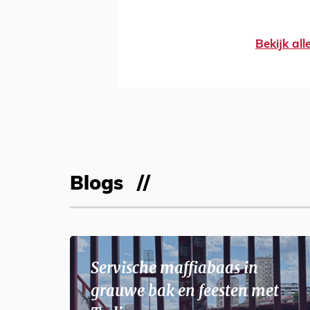
Bekijk al
Blogs
Servische maffiabaas in
grauwe bak en feesten met