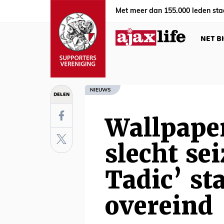
Met meer dan 155.000 leden sta
NET B
NIEUWS
DELEN
Wallpaper
slecht se
Tadic’ st
overeind