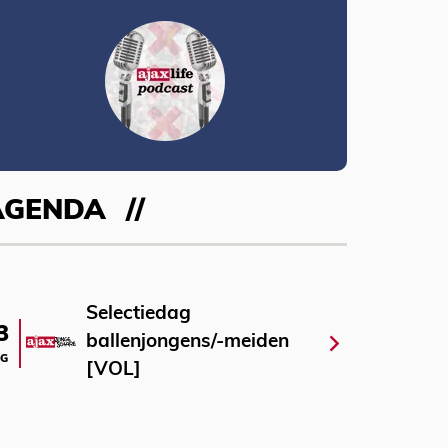
AGENDA
Selectiedag
3
ballenjongens/-meiden
G
[VOL]