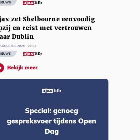
IEUWS
jax zet Shelbourne eenvoudig
pzij en reist met vertrouwen
aar Dublin
AUGUSTUS 2026 - 21:52
IEUWS
Bekijk meer
Special: genoeg
gespreksvoer tijdens Open
Dag