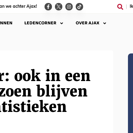
an we achter Ajax!
I
INNEN
LEDENCORNER
OVER AJAX
: ook in een
izoen blijven
atistieken