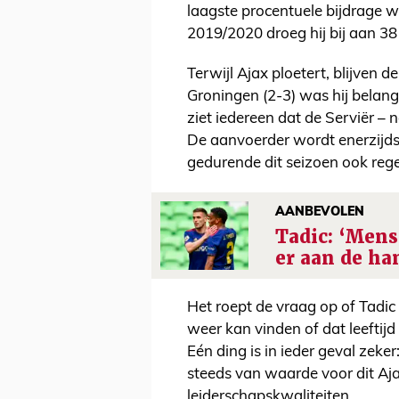
laagste procentuele bijdrage w
2019/2020 droeg hij bij aan 38
Terwijl Ajax ploetert, blijven d
Groningen (2-3) was hij belangr
ziet iedereen dat de Serviër – n
De aanvoerder wordt enerzijds
gedurende dit seizoen ook rege
AANBEVOLEN
Tadic: ‘Men
er aan de ha
Het roept de vraag op of Tadic 
weer kan vinden of dat leeftijd 
Eén ding is in ieder geval zeke
steeds van waarde voor dit Ajax
leiderschapskwaliteiten.