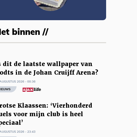
et binnen //
s dit de laatste wallpaper van
odts in de Johan Cruijff Arena?
AUGUSTUS 2026 - 00:36
IEUWS
rotse Klaassen: ‘Vierhonderd
uels voor mijn club is heel
peciaal’
AUGUSTUS 2026 - 23:43