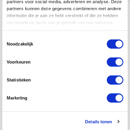
partners voor social media, adverteren en analyse. Deze
Bekijk meer
partners kunnen deze gegevens combineren met andere
informatie die je aan ze hebt verstrekt of die ze hebben
AGENDA
verzameld op basis van je gebruik van hun services.
Selectiedag ballenjongens/-meiden
23
Toestemmingsselectie
[VOL]
Noodzakelijk
AUG
11
Voorkeuren
Geef Mij Maar Amsterdam
SEP
Statistieken
Blogs
Marketing
Servische maffiabaas in grauwe bak
Details tonen
en feesten met Tadic