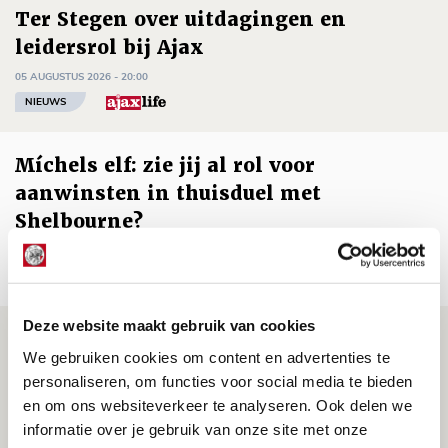
Ter Stegen over uitdagingen en
leidersrol bij Ajax
05 AUGUSTUS 2026 - 20:00
NIEUWS
Míchels elf: zie jij al rol voor
aanwinsten in thuisduel met
Shelbourne?
05 AUGUSTUS 2026 - 15:35
NIEUWS
Deze website maakt gebruik van cookies
Laatste Kaarten Actie Ajax - sc
We gebruiken cookies om content en advertenties te
Heerenveen [UITVERKOCHT]
personaliseren, om functies voor social media te bieden
05 AUGUSTUS 2026 - 15:00
en om ons websiteverkeer te analyseren. Ook delen we
NIEUWS
informatie over je gebruik van onze site met onze