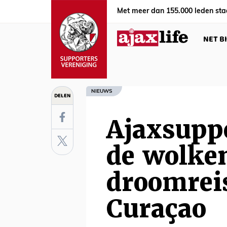
Met meer dan 155.000 leden sta
NET B
NIEUWS
DELEN
Ajaxsupp
de wolke
droomrei
Curaçao