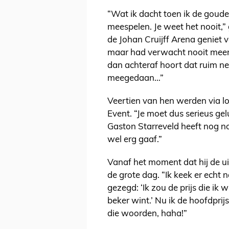
“Wat ik dacht toen ik de goud
meespelen. Je weet het nooit,” 
de Johan Cruijff Arena geniet v
maar had verwacht nooit meer i
dan achteraf hoort dat ruim 
meegedaan…”
Veertien van hen werden via l
Event. “Je moet dus serieus ge
Gaston Starreveld heeft nog noo
wel erg gaaf.”
Vanaf het moment dat hij de ui
de grote dag. “Ik keek er echt 
gezegd: ‘Ik zou de prijs die ik 
beker wint.’ Nu ik de hoofdprij
die woorden, haha!”