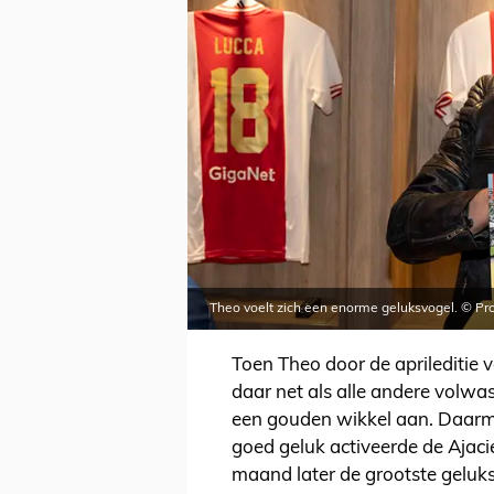
Theo voelt zich een enorme geluksvogel. © Pr
Toen Theo door de aprileditie v
daar net als alle andere volw
een gouden wikkel aan. Daarme
goed geluk activeerde de Ajacie
maand later de grootste geluk