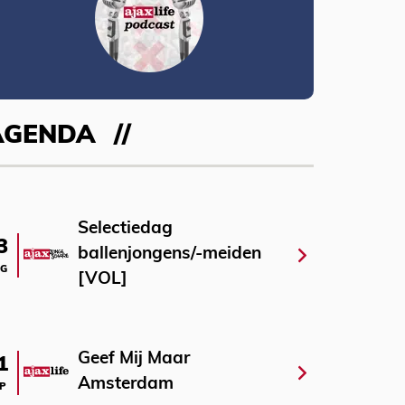
AGENDA
Selectiedag
3
ballenjongens/-meiden
G
[VOL]
Geef Mij Maar
1
Amsterdam
P