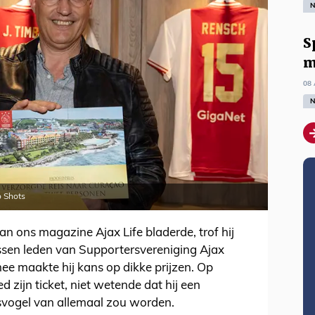
N
S
m
08 
N
o Shots
an ons magazine Ajax Life bladerde, trof hij
assen leden van Supportersvereniging Ajax
e maakte hij kans op dikke prijzen. Op
d zijn ticket, niet wetende dat hij een
svogel van allemaal zou worden.