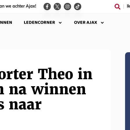
an we achter Ajax!
I
INNEN
LEDENCORNER
OVER AJAX
orter Theo in
n na winnen
s naar