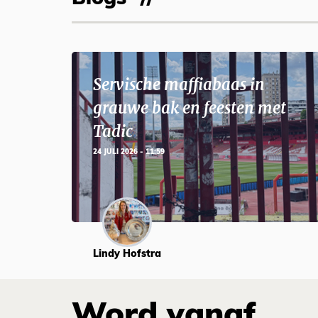
Servische maffiabaas in
grauwe bak en feesten met
Tadic
24 JULI 2026 - 11:59
Lindy Hofstra
Word vanaf