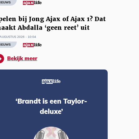
IEUWS
pelen bij Jong Ajax of Ajax 1? Dat
aakt Abdalla ‘geen reet’ uit
AUGUSTUS 2026 - 10:04
IEUWS
Bekijk meer
‘Brandt is een Taylor-
deluxe’