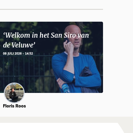
‘Welkom in het San Siro van
de Veluwe’
08 JULI 2026 - 14:52
Floris Roos