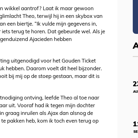
en wikkel aantrof? Laat ik maar gewoon
glimlacht Theo, terwijl hij in een skybox van
an een biertje. “Ik vulde mijn gegevens in,
ets terug te horen. Dat gebeurde wel. Als je
negenduizend Ajacieden hebben
oting uitgenodigd voor het Gouden Ticket
luk hebben. Daarom voelt dit heel bijzonder.
it bij mij op de stoep gestaan, maar dit is
2
AU
tnodiging ontving, leefde Theo al toe naar
naar uit. Vooraf had ik tegen mijn dochter
win graag inruilen als Ajax dan alsnog de
s te pakken heb, kom ik toch even terug op
1
SE