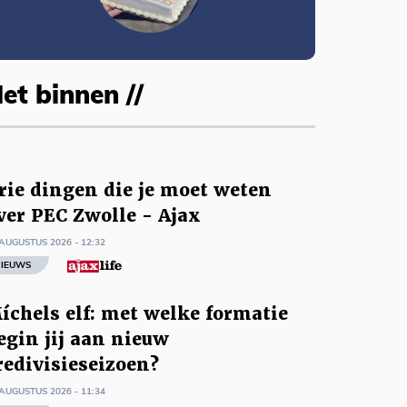
et binnen //
rie dingen die je moet weten
ver PEC Zwolle - Ajax
AUGUSTUS 2026 - 12:32
IEUWS
íchels elf: met welke formatie
egin jij aan nieuw
redivisieseizoen?
AUGUSTUS 2026 - 11:34