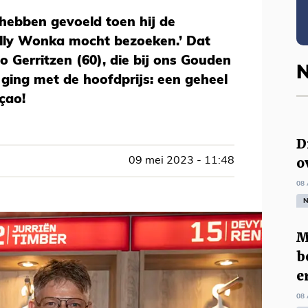
 hebben gevoeld toen hij de
lly Wonka mocht bezoeken.’ Dat
 Gerritzen (60), die bij ons Gouden
N
 ging met de hoofdprijs: een geheel
çao!
D
o
09 mei 2023 - 11:48
08 
N
M
b
e
08 