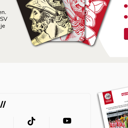
en.
 SV
je