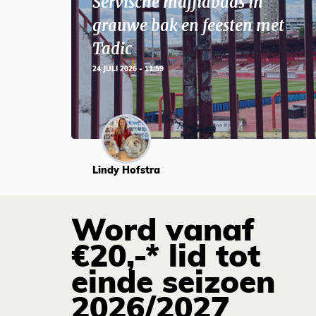
Servische maffiabaas in
grauwe bak en feesten met
Tadic
24 JULI 2026 - 11:59
Lindy Hofstra
Word vanaf
€20,-* lid tot
einde seizoen
2026/2027