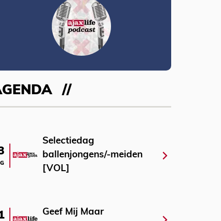
AGENDA
Selectiedag
3
ballenjongens/-meiden
G
[VOL]
Geef Mij Maar
1