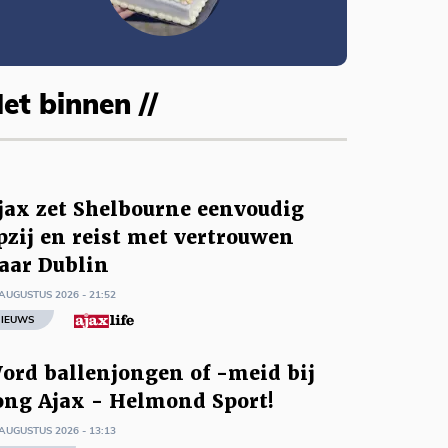
et binnen //
jax zet Shelbourne eenvoudig
pzij en reist met vertrouwen
aar Dublin
AUGUSTUS 2026 - 21:52
IEUWS
ord ballenjongen of -meid bij
ong Ajax - Helmond Sport!
AUGUSTUS 2026 - 13:13