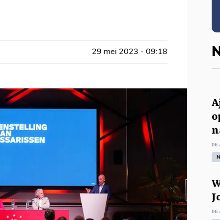
N
29 mei 2023 - 09:18
A
o
n
06 
N
W
J
06 