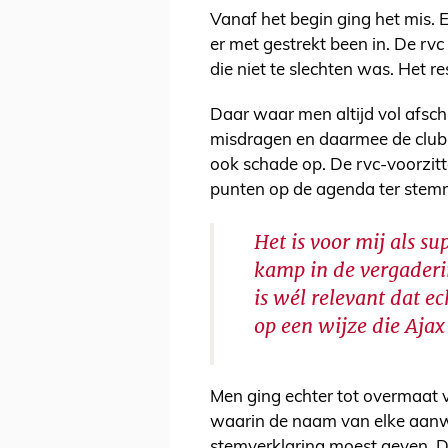
Vanaf het begin ging het mis.
er met gestrekt been in. De r
die niet te slechten was. Het r
Daar waar men altijd vol afsch
misdragen en daarmee de club 
ook schade op. De rvc-voorzitte
punten op de agenda ter ste
Het is voor mij als su
kamp in de vergaderin
is wél relevant dat 
op een wijze die Aja
Men ging echter tot overmaat 
waarin de naam van elke aanw
stemverklaring moest geven. Di