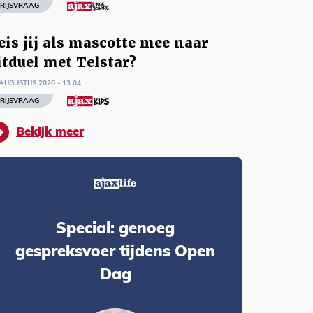
RIJSVRAAG
eis jij als mascotte mee naar
itduel met Telstar?
AUGUSTUS 2026 - 13:04
RIJSVRAAG
Bekijk meer
Special: genoeg
gespreksvoer tijdens Open
Dag