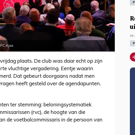
P
R
u
06 
P
AFC Ajax
ijdag plaats. De club was daar echt op zijn
korte vluchtige vergadering. Eentje waarin
erd. Dat gebeurt doorgaans nadat men
 vragen heeft gesteld over de agendapunten.
nten ter stemming: beloningsystematiek
missarissen (rvc), de hoogte van die
an de voetbalcommissaris in de persoon van