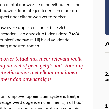
 Een aantal aanwezige aandeelhouders ging
vc bouwde daarentegen tegen een muur op
espect naar elkaar was ver te zoeken.
uw over supporters spreekt die zich
schaden, liep onze club tijdens deze BAVA
r bleef koersvast. Hij hield vol dat de
mming moesten komen.
pporter totaal niet meer relevant welk
g nu wel of geen gelijk had. Voor mij
echte Ajacieden met elkaar omgingen
2
x meer dan onwaardig is.
AU
van ramp over op een stemsysteem. Eentje
ezige werd opgenoemd en men zijn of haar
1
t terwijl er door de overgrote meerderheid