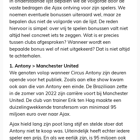
In onderstaande lijst bepalen we de volgorde door de
vaste bedragen die Ajax ontving voor zijn spelers. We
noemen eventuele bonussen uiteraard wel, maar ze
bepalen dus niet de volgorde van de lijst. De reden
hiervoor is simpel: over vrij te spelen bonussen valt niet
altijd heel concreet iets te zeggen. Wat is er precies
tussen clubs afgesproken? Wanneer wordt een
bepaalde bonus wel of niet uitgekeerd? Dat is niet altijd
te achterhalen.
1. Antony > Manchester United
We genoten volop wanneer Circus Antony zijn deuren
opende voor het publiek. Zoals aan elke show kwam
ook aan die van Antony een einde. De Braziliaan zette
in de zomer van 2022 zijn carrière voort bij Manchester
United. De club van trainer Erik ten Hag maakte een
duizelingwekkende transfersom van minimaal 95
miljoen euro over naar Ajax.
Ajax hield lang zijn poot lang stijf en stelde stoer dat
Antony niet te koop was. Uiteindelijk heeft echter iedere
speler een prijs. En als we eerlijk zijn, is 95 miljoen ook