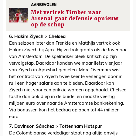
AANBEVOLEN
Met vertrek Timber naar
Arsenal gaat defensie opnieuw
op de schop
6. Hakim Ziyech > Chelsea
Een seizoen later dan Frenkie en Matthijs vertrok ook
Hakim Ziyech bij Ajax. Hij vertrok groots als
de tovenaar
van Amsterdam
. De spelmaker bleek kritisch op zijn
vervolgstap. Daardoor konden we maar liefst vier jaar
van Ziyech in Ajaxshirt genieten. Marc Overmars wist
het contract van Ziyech twee keer te verlengen door in
ruil een hoger salaris aan te bieden. Daardoor kon
Ziyech niet voor een prikkie worden opgehaald. Chelsea
tastte dan ook diep in de buidel en maakte veertig
miljoen euro over naar de Amsterdamse bankrekening.
Via bonussen kon het bedrag oplopen tot 44 miljoen
euro.
7. Davinson Sánchez > Tottenham Hotspur
De Colombiaanse verdediger staat nog altijd onwijs