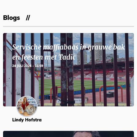
Blogs
Servische maffiabaas in grauwe bak
en feesten met Tadic
24 JULI 2026 - 11:59
Lindy Hofstra