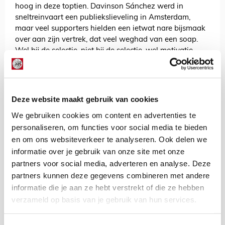
hoog in deze toptien. Davinson Sánchez werd in
sneltreinvaart een publiekslieveling in Amsterdam,
maar veel supporters hielden een ietwat nare bijsmaak
over aan zijn vertrek, dat veel weghad van een soap.
Wel bij de selectie, niet bij de selectie, wel motivatie,
geen motivatie en nog een halve knieblessure wegens
kunstgras.
Tottenham Hotspur deed in augustus 2017 een bod op
Deze website maakt gebruik van cookies
de international. Ajax ging hier niet op in, maar coach
Marcel Keizer nam Sánchez door de interesse niet op in
We gebruiken cookies om content en advertenties te
de selectie voor de seizoensopener tegen Heracles. Hij
personaliseren, om functies voor social media te bieden
miste erna ook een belangrijke wedstrijd in de
en om ons websiteverkeer te analyseren. Ook delen we
voorronde van de Europa League tegen Rosenborg BK.
informatie over je gebruik van onze site met onze
Een transfer bleef dan ook niet uit. Spurs maakte een
partners voor social media, adverteren en analyse. Deze
bedrag van veertig miljoen euro over met nog een extra
partners kunnen deze gegevens combineren met andere
bonus van twee miljoen euro in het verschiet.
informatie die je aan ze hebt verstrekt of die ze hebben
8. Donny van de Beek > Manchester United
verzameld op basis van je gebruik van hun services.
Er zijn niet veel spelers die het stempel Ajacied
verdienen. Sommigen zijn hooguit speler van Ajax,