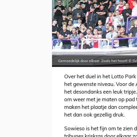
Gemoedelijk door elkaar. Zoals het hoort! © SV
Over het duel in het Lotto Park
het gewenste niveau. Voor de A
het desondanks een leuk tripje.
om weer met je maten op pad te 
maken het plaatje dan complee
het dan ook gezellig druk.
Sowieso is het fijn om te zien 
tribunes kriskras door elkaar z