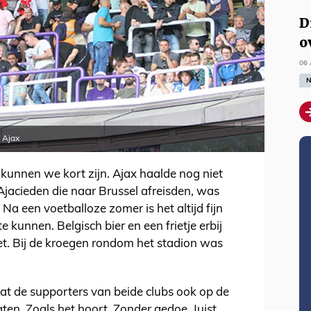
D
o
06 
N
 Ajax
 kunnen we kort zijn. Ajax haalde nog niet
jacieden die naar Brussel afreisden, was
 Na een voetballoze zomer is het altijd fijn
kunnen. Belgisch bier en een frietje erbij
t. Bij de kroegen rondom het stadion was
dat de supporters van beide clubs ook op de
aten. Zoals het hoort. Zonder gedoe. Juist