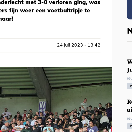
derlecht met 3-0 verloren ging, was
rs fijn weer een voetbaltripje te
maar!
N
24 juli 2023 - 13:42
W
J
06 
P
R
u
06 
P