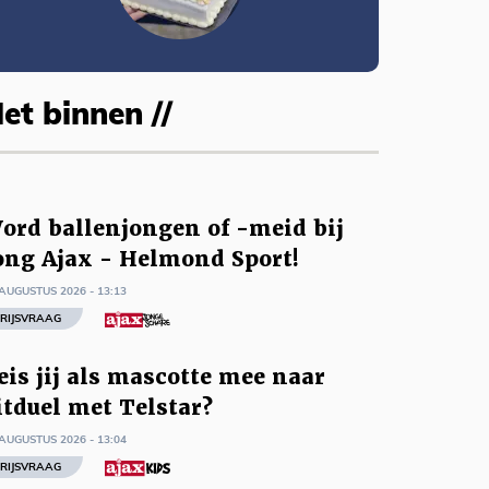
et binnen //
ord ballenjongen of -meid bij
ong Ajax - Helmond Sport!
AUGUSTUS 2026 - 13:13
RIJSVRAAG
eis jij als mascotte mee naar
itduel met Telstar?
AUGUSTUS 2026 - 13:04
RIJSVRAAG