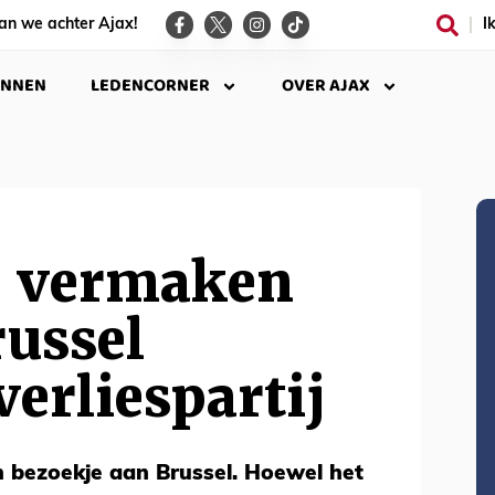
an we achter Ajax!
I
INNEN
LEDENCORNER
OVER AJAX
n vermaken
russel
erliespartij
n bezoekje aan Brussel. Hoewel het