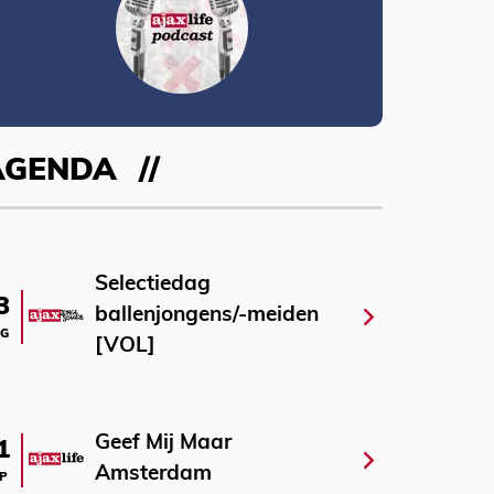
AGENDA
Selectiedag
3
ballenjongens/-meiden
G
[VOL]
Geef Mij Maar
1
Amsterdam
P