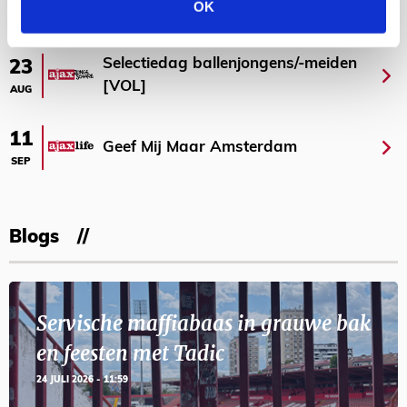
OK
AGENDA
Selectiedag ballenjongens/-meiden
23
[VOL]
AUG
11
Geef Mij Maar Amsterdam
SEP
Blogs
Servische maffiabaas in grauwe bak
en feesten met Tadic
24 JULI 2026 - 11:59