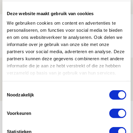
NIEUWS
Deze website maakt gebruik van cookies
We gebruiken cookies om content en advertenties te
Míchels elf: met welke formatie begin
personaliseren, om functies voor social media te bieden
jij aan nieuw eredivisieseizoen?
en om ons websiteverkeer te analyseren. Ook delen we
08 AUGUSTUS 2026 - 11:34
informatie over je gebruik van onze site met onze
NIEUWS
partners voor social media, adverteren en analyse. Deze
partners kunnen deze gegevens combineren met andere
informatie die je aan ze hebt verstrekt of die ze hebben
Spelen bij Jong Ajax of Ajax 1? Dat
verzameld op basis van je gebruik van hun services.
maakt Abdalla ‘geen reet’ uit
08 AUGUSTUS 2026 - 10:04
Toestemmingsselectie
NIEUWS
Noodzakelijk
Bekijk meer
Voorkeuren
AGENDA
Statistieken