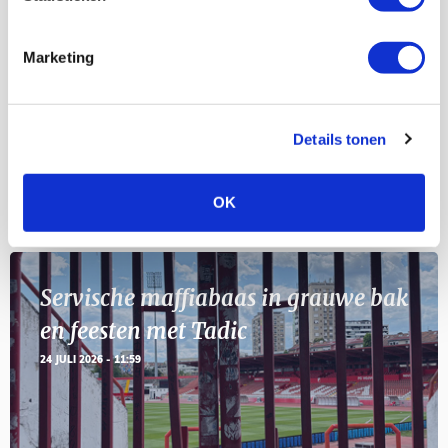
Selectiedag ballenjongens/-meiden
23
[VOL]
AUG
Marketing
11
Geef Mij Maar Amsterdam
SEP
Details tonen
OK
Blogs
Servische maffiabaas in grauwe bak
en feesten met Tadic
24 JULI 2026 - 11:59