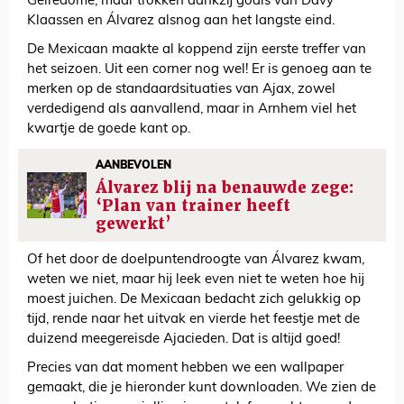
Gelredome, maar trokken dankzij goals van Davy
Klaassen en Álvarez alsnog aan het langste eind.
De Mexicaan maakte al koppend zijn eerste treffer van
het seizoen. Uit een corner nog wel! Er is genoeg aan te
merken op de standaardsituaties van Ajax, zowel
verdedigend als aanvallend, maar in Arnhem viel het
kwartje de goede kant op.
AANBEVOLEN
Álvarez blij na benauwde zege:
‘Plan van trainer heeft
gewerkt’
Of het door de doelpuntendroogte van Álvarez kwam,
weten we niet, maar hij leek even niet te weten hoe hij
moest juichen. De Mexicaan bedacht zich gelukkig op
tijd, rende naar het uitvak en vierde het feestje met de
duizend meegereisde Ajacieden. Dat is altijd goed!
Precies van dat moment hebben we een wallpaper
gemaakt, die je hieronder kunt downloaden. We zien de