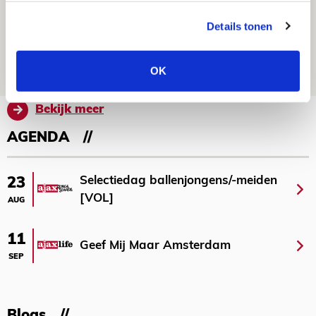
Volop enthousiasme in fotoverslag van
Details tonen
Europees treffen met Shelbourne
07 AUGUSTUS 2026 - 09:00
OK
FOTOVERSLAG
Bekijk meer
AGENDA
Selectiedag ballenjongens/-meiden
23
[VOL]
AUG
11
Geef Mij Maar Amsterdam
SEP
Blogs