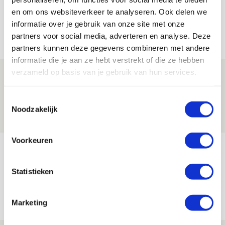
en om ons websiteverkeer te analyseren. Ook delen we
informatie over je gebruik van onze site met onze
Net binnen //
partners voor social media, adverteren en analyse. Deze
partners kunnen deze gegevens combineren met andere
informatie die je aan ze hebt verstrekt of die ze hebben
verzameld op basis van je gebruik van hun services.
Brandt: ‘Ajax en Cruijff bleven door
mijn hoofd spoken’
Toestemmingsselectie
07 AUGUSTUS 2026 - 20:02
Noodzakelijk
NIEUWS
Voorkeuren
Míchel geeft blessure-update en
spreekt over Godts, Baas en
Statistieken
aanwinsten
07 AUGUSTUS 2026 - 14:13
Marketing
NIEUWS