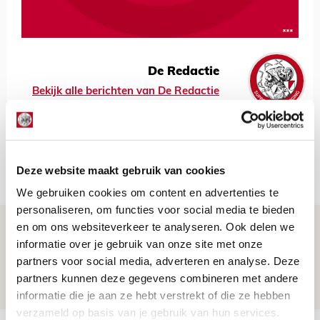
De Redactie
Bekijk alle berichten van De Redactie
Net binnen //
Deze website maakt gebruik van cookies
We gebruiken cookies om content en advertenties te
personaliseren, om functies voor social media te bieden
Drie dingen die je moet weten over PEC
en om ons websiteverkeer te analyseren. Ook delen we
informatie over je gebruik van onze site met onze
Zwolle - Ajax
partners voor social media, adverteren en analyse. Deze
08 AUGUSTUS 2026 - 12:32
partners kunnen deze gegevens combineren met andere
NIEUWS
informatie die je aan ze hebt verstrekt of die ze hebben
verzameld op basis van je gebruik van hun services.