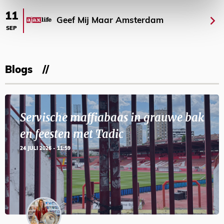
11
Geef Mij Maar Amsterdam
SEP
Blogs
Servische maffiabaas in grauwe bak
en feesten met Tadic
24 JULI 2026 - 11:59