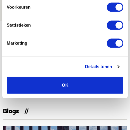
07 AUGUSTUS 2026 - 08:30
Voorkeuren
NIEUWS
Statistieken
Bekijk meer
AGENDA
Marketing
Selectiedag ballenjongens/-meiden
23
[VOL]
AUG
Details tonen
11
Geef Mij Maar Amsterdam
OK
SEP
Blogs