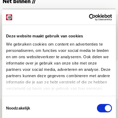
Net binnen //
Míchel geeft blessure-update en
spreekt over Godts, Baas en
Deze website maakt gebruik van cookies
aanwinsten
We gebruiken cookies om content en advertenties te
07 AUGUSTUS 2026 - 14:13
personaliseren, om functies voor social media te bieden
NIEUWS
en om ons websiteverkeer te analyseren. Ook delen we
informatie over je gebruik van onze site met onze
Volop enthousiasme in fotoverslag van
partners voor social media, adverteren en analyse. Deze
Europees treffen met Shelbourne
partners kunnen deze gegevens combineren met andere
informatie die je aan ze hebt verstrekt of die ze hebben
07 AUGUSTUS 2026 - 09:00
verzameld op basis van je gebruik van hun services.
FOTOVERSLAG
Toestemmingsselectie
Míchel niet blij met resultaat en spel
Noodzakelijk
na rust: ‘De focus nam af’