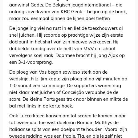
aanwinst Godts. De Belgisch jeugdinternational – die
onlangs overkwam van KRC Genk – begon op de bank,
maar zou eenmaal binnen de lijnen doel treffen.
De jongeling viel na rust in en liet de toeschouwers al
snel juichen. Hij scoorde op prachtige wijze zijn eerste
doelpunt in het shirt van zijn nieuwe werkgever. Hij
dribbelde kundig over de helft van MVV en schoot
vervolgens koel raak. Daarmee bracht hij Jong Ajax op
een 3-1-voorsprong.
De ploeg van Vos begon sowieso sterk aan de
wedstrijd. Fitz-Jim kopte zijn ploeg al na vijf minuten op
1-0 vanuit een scrimmage. De supporters waren nog
niet klaar met juichen of Conceição verdubbelde de
score. De kleine Portugees trok naar binnen en mikte de
bal met links in de korte hoek.
Ook Lucca kreeg kansen om tot scoren te komen, maar
tot tweemaal toe wist doelman Romain Matthys de
Italiaanse spits van een doelpunt te houden. Vooral zijn
tweede redding was een fraaie. Tja, en als je zelf niet