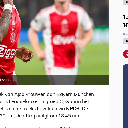
N
L
H
05 
N
o Shots
oek van Ajax Vrouwen aan Bayern München
s Leaguekraker in groep C, waarin het
l is rechtstreeks te volgen via
NPO3
. De
0 uur, de aftrap volgt om 18.45 uur.