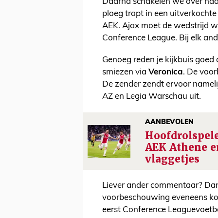
Daarna schakelen we over naa
ploeg trapt in een uitverkocht
AEK. Ajax moet de wedstrijd win
Conference League. Bij elk ande
Genoeg reden je kijkbuis goed a
smiezen via
Veronica
. De voor
De zender zendt ervoor nameli
AZ en Legia Warschau uit.
AANBEVOLEN
Hoofdrolspele
AEK Athene e
vlaggetjes
Liever ander commentaar? Dan
voorbeschouwing eveneens kort
eerst Conference Leaguevoetbal