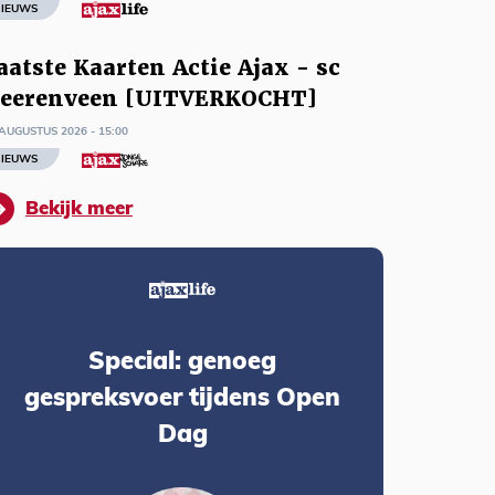
IEUWS
aatste Kaarten Actie Ajax - sc
eerenveen [UITVERKOCHT]
AUGUSTUS 2026 - 15:00
IEUWS
Bekijk meer
Special: genoeg
gespreksvoer tijdens Open
Dag