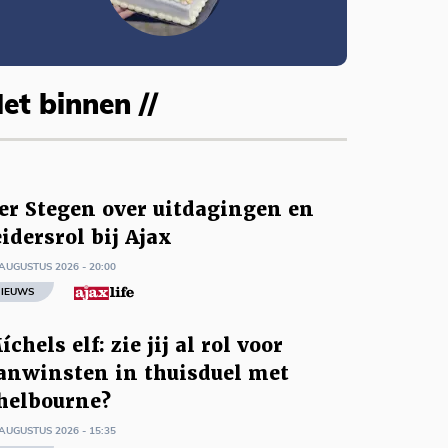
et binnen //
er Stegen over uitdagingen en
eidersrol bij Ajax
AUGUSTUS 2026 - 20:00
IEUWS
íchels elf: zie jij al rol voor
anwinsten in thuisduel met
helbourne?
AUGUSTUS 2026 - 15:35