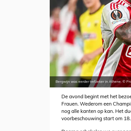
Bergwijn was eerder trefzeker in Athene. © Pr
De avond begint met het bez
Frauen. Wederom een Champion
nog alle kanten op kan. Het due
voorbeschouwing start om 18.2