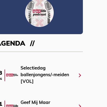
AGENDA
Selectiedag
3
ballenjongens/-meiden
G
[VOL]
Geef Mij Maar
1