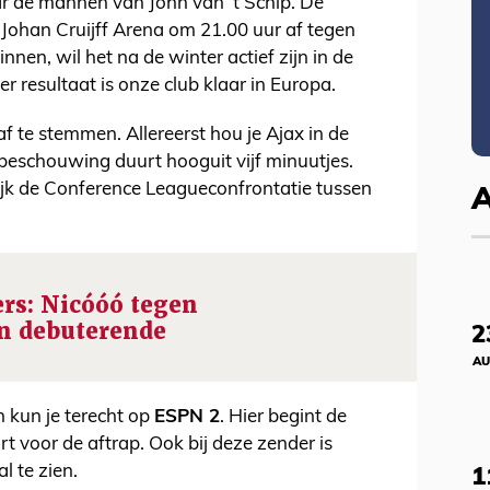
r de mannen van John van ’t Schip. De
e Johan Cruijff Arena om 21.00 uur af tegen
nen, wil het na de winter actief zijn in de
r resultaat is onze club klaar in Europa.
f te stemmen. Allereerst hou je Ajax in de
beschouwing duurt hooguit vijf minuutjes.
jk de Conference Leagueconfrontatie tussen
rs: Nicóóó tegen
n debuterende
2
AU
 kun je terecht op
ESPN 2
. Hier begint de
 voor de aftrap. Ook bij deze zender is
 te zien.
1