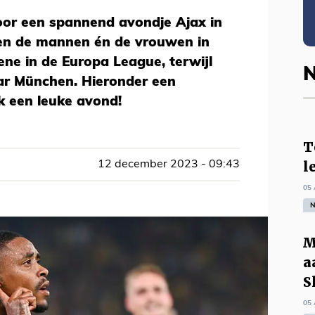
oor een spannend avondje Ajax in
n de mannen én de vrouwen in
ene in de Europa League, terwijl
N
ar München. Hieronder een
k een leuke avond!
T
l
12 december 2023 - 09:43
05 
N
M
a
S
05 