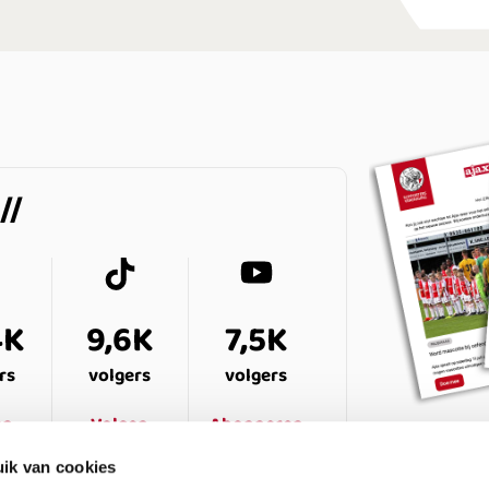
4K
9,6K
7,5K
rs
volgers
volgers
en
Volgen
Abonneren
ik van cookies