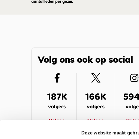
aantal leden per gezin.
Volg ons ook op social
187K
166K
59
volgers
volgers
volge
Volgen
Volgen
Volg
Deze website maakt gebru