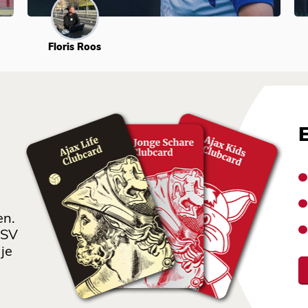
Floris Roos
en.
 SV
je