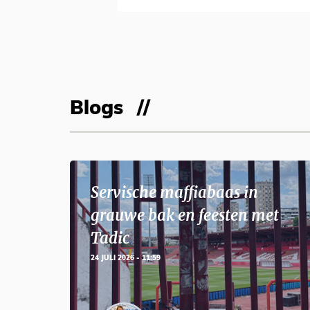
Blogs
Servische maffiabaas in
grauwe bak en feesten met
Tadic
24 JULI 2026 - 11:59