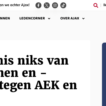
an we achter Ajax!
I
INNEN
LEDENCORNER
OVER AJAX
is niks van
en en -
tegen AEK en